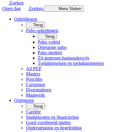
Zoeken
Open dag
Zoeken
Menu
Sluiten
Opleidingen
Terug
Pabo opleidingen
Terug
Pabo voltijd
Driejarige pabo
Pabo deeltijd
Zij-instroom basisonderwijs
Toelatingseisen en toelatingstoetsen
Ad PEP
Masters
Post-hbo
Cursussen
Doorstuderen
Maatwerk
Oriënteren
Terug
Carrière
Studiekosten en financiering
Goed voorbereid starten
Ondersteuning en begeleiding