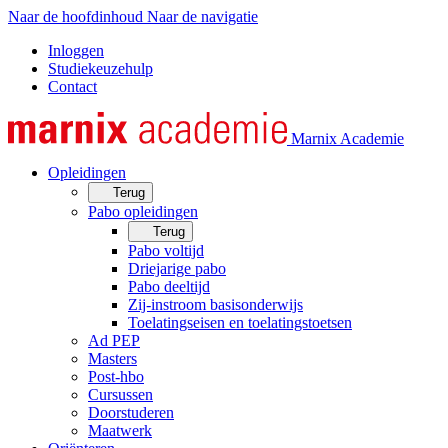
Naar de hoofdinhoud
Naar de navigatie
Inloggen
Studiekeuzehulp
Contact
Marnix Academie
Opleidingen
Terug
Pabo opleidingen
Terug
Pabo voltijd
Driejarige pabo
Pabo deeltijd
Zij-instroom basisonderwijs
Toelatingseisen en toelatingstoetsen
Ad PEP
Masters
Post-hbo
Cursussen
Doorstuderen
Maatwerk