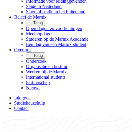
Informatie voor leidinggevenden
Stage in Nederland
Stage of studie in het buitenland
Beleef de Marnix
Terug
Open dagen en voorlichtingen
Meeloopdagen
Studeren op de Marnix Academie
Een dag van een Marnix-student
Over ons
Terug
Onderzoek
Organisatie en bestuur
Werken bij de Marnix
International students
Partnerschap
Nieuws
Inloggen
Studiekeuzehulp
Contact