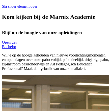
Sla slider element over
Kom kijken bij de Marnix Academie
Blijf op de hoogte van onze opleidingen
Open dag
Bachelor
O
P
Wil je op de hoogte gehouden van nieuwe voorlichtingsmomenten
en open dagen over onze pabo voltijd, pabo deeltijd, driejarige pabo,
W
zij-instroom basisonderwijs en Ad Pedagogisch Educatief
v
Professional? Maak dan gebruik van onze e-mailalert.
c