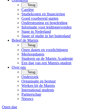
Oriënteren
Terug
Carrière
Studiekosten en financiering
Goed voorbereid starten
Ondersteuning en begeleiding
Informatie voor leidinggevenden
Stage in Nederland
Stage of studie in het buitenland
Beleef de Marnix
Terug
Open dagen en voorlichtingen
Meeloopdagen
Studeren op de Marnix Academie
Een dag van een Marnix-student
Over ons
Terug
Onderzoek
Organisatie en bestuur
Werken bij de Marnix
International students
Partnerschap
Nieuws
Open dag