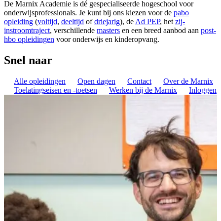
De Marnix Academie is dé gespecialiseerde hogeschool voor
onderwijsprofessionals. Je kunt bij ons kiezen voor de
pabo
opleiding
(
voltijd
,
deeltijd
of
driejarig
), de
Ad PEP
, het
zij-
instroomtraject
, verschillende
masters
en een breed aanbod aan
post-
hbo opleidingen
voor onderwijs en kinderopvang.
Snel naar
Alle opleidingen
Open dagen
Contact
Over de Marnix
Toelatingseisen en -toetsen
Werken bij de Marnix
Inloggen