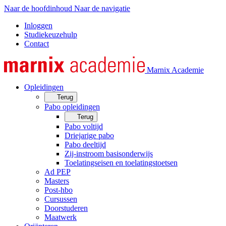
Naar de hoofdinhoud
Naar de navigatie
Inloggen
Studiekeuzehulp
Contact
Marnix Academie
Opleidingen
Terug
Pabo opleidingen
Terug
Pabo voltijd
Driejarige pabo
Pabo deeltijd
Zij-instroom basisonderwijs
Toelatingseisen en toelatingstoetsen
Ad PEP
Masters
Post-hbo
Cursussen
Doorstuderen
Maatwerk