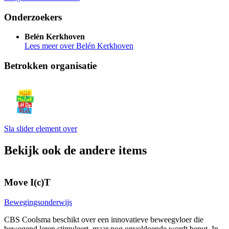
Onderzoekers
Belén Kerkhoven
Lees meer over Belén Kerkhoven
Betrokken organisatie
Sla slider element over
Bekijk ook de andere items
Move I(c)T
L
Bewegingsonderwijs
D
CBS Coolsma beschikt over een innovatieve beweegvloer die
bewegend leren stimuleert, maar nog onvoldoende wordt benut. In