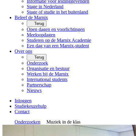
Informatie voor leidinggevenden
Stage in Nederland
Stage of studie in het buitenland
Beleef de Marnix
Terug
Open dagen en voorlichtingen
Meeloopdagen
Studeren op de Marnix Academie
Een dag van een Marnix-student
Over ons
Terug
Onderzoek
Organisatie en bestuur
Werken bij de Marnix
International students
Partnerschap
Nieuws
Inloggen
Studiekeuzehulp
Contact
Onderzoeken
Muziek in de klas