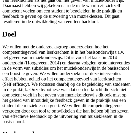
van leerkrachten als het gaat om het geven van muziekonderwijs.
Daarnaast hebben wij gekeken naar de mate waarin zij zichzelf
competent voelen om een student te begeleiden in de praktijk en
feedback te geven op de uitvoering van muzieklessen. Dit gaat
resulteren in de ontwikkeling van een feedbacktool.
Doel
We willen met de onderzoeksgroep onderzoeken hoe het
competentiegevoel van leerkrachten is in het basisonderwijs t.a.v.
het geven van muziekonderwijs. Dit is voor het laatst in 2014
onderzocht (Hoogeveen, 2014) en daarna volgden grote interventies
in de vorm van subsidies om het muziekonderwijs in de basisschool
een boost te geven. We willen onderzoeken of deze interventies
effect hebben gehad op het competentiegevoel van leerkrachten
(Self-efficacy). We focussen daarbij op de begeleiding van studenten
in de praktijk. Onze hypothese was dat een leerkracht die zich niet
competent voelt in het geven van muziekonderwijs dit ook mist op
het gebied van inhoudelijke feedback geven in de praktijk aan een
student die muzieklessen geeft. We willen dit competentiegevoel
vergroten door een tool te ontwikkelen die kan helpen bij het geven
van effectieve feedback op de uitvoering van muzieklessen in de
basisschool.