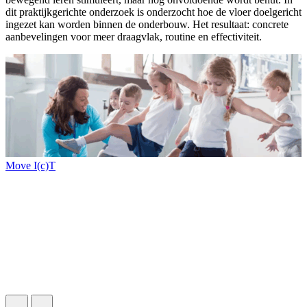
O
dit praktijkgerichte onderzoek is onderzocht hoe de vloer doelgericht
o
ingezet kan worden binnen de onderbouw. Het resultaat: concrete
g
aanbevelingen voor meer draagvlak, routine en effectiviteit.
Move I(c)T
L