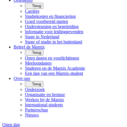
Oriënteren
Terug
Carrière
Studiekosten en financiering
Goed voorbereid starten
Ondersteuning en begeleiding
Informatie voor leidinggevenden
Stage in Nederland
Stage of studie in het buitenland
Beleef de Marnix
Terug
Open dagen en voorlichtingen
Meeloopdagen
Studeren op de Marnix Academie
Een dag van een Marnix-student
Over ons
Terug
Onderzoek
Organisatie en bestuur
Werken bij de Marnix
International students
Partnerschap
Nieuws
Open dag