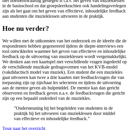
niet noemenswaardig gestegen is t.a.v. het geven van muzieklessen
in de basisschool en dat groepsleerkrachten ook handelingsverlegen
zijn als het gaat om het geven van effectieve, inhoudelijke feedback
aan studenten die muzieklessen uitvoeren in de praktijk.
Hoe nu verder?
We willen met de uitkomsten van het onderzoek en de ideeën die de
respondenten hebben gegenereerd tijdens de diepte-interviews een
tool ontwikkelen waarmee het geven van effectieve en inhoudelijke
feedback op de uitvoering van muzieklessen wordt vergemakkelijkt.
We denken aan een kaartspel met verschillende vragen ingedeeld op
de verschillende muzikale gedragsvormen van het KVB-model
(vakdidactisch model van muziek). Een student die een muziekles
gaat uitvoeren kan twee a drie kaarten met feedbackvragen die van
toepassing zijn op zijn/haar les selecteren en tijdens de uitvoering
aan de mentor geven als hulpmiddel. De mentor kan dan gericht
observeren en feedback geven n.a.v. de feedbackvragen die gericht
zijn op een bepaald onderdeel van de muziekles.
”Ondersteuning bij het begeleiden van studenten in de
praktijk bij het uitvoeren van muzieklessen door middel
van effectieve en inhoudelijke feedback.”
Teug naar het overzicht