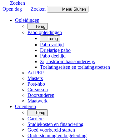
Zoeken
Open dag
Zoeken
Menu
Sluiten
Opleidingen
Terug
Pabo opleidingen
Terug
Pabo voltijd
Driejarige pabo
Pabo deeltijd
Zij-instroom basisonderwijs
Toelatingseisen en toelatingstoetsen
Ad PEP
Masters
Post-hbo
Cursussen
Doorstuderen
Maatwerk
Oriënteren
Terug
Carrière
Studiekosten en financiering
Goed voorbereid starten
Ondersteuning en begeleiding