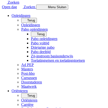
Zoeken
Open dag
Zoeken
Menu
Sluiten
Opleidingen
Terug
Opleidingen
Pabo opleidingen
Terug
Pabo opleidingen
Pabo voltijd
Driejarige pabo
Pabo deeltijd
Zij-instroom basisonderwijs
Toelatingseisen en toelatingstoetsen
Ad PEP
Masters
Post-hbo
Cursussen
Doorstuderen
Maatwerk
Oriënteren
Terug
Oriënteren
Carrière