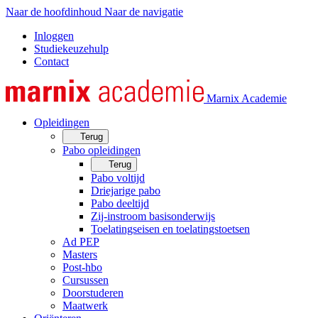
Naar de hoofdinhoud
Naar de navigatie
Inloggen
Studiekeuzehulp
Contact
Marnix Academie
Opleidingen
Terug
Pabo opleidingen
Terug
Pabo voltijd
Driejarige pabo
Pabo deeltijd
Zij-instroom basisonderwijs
Toelatingseisen en toelatingstoetsen
Ad PEP
Masters
Post-hbo
Cursussen
Doorstuderen
Maatwerk