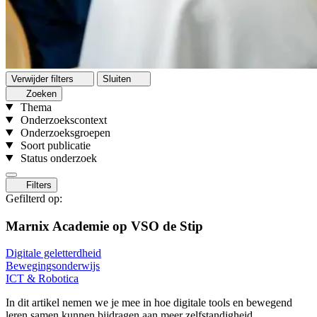
Verwijder filters
Sluiten
Zoeken
Thema
Onderzoekscontext
Onderzoeksgroepen
Soort publicatie
Status onderzoek
Filters
Gefilterd op:
Marnix Academie op VSO de Stip
Digitale geletterdheid
Bewegingsonderwijs
ICT & Robotica
In dit artikel nemen we je mee in hoe digitale tools en bewegend
leren samen kunnen bijdragen aan meer zelfstandigheid,