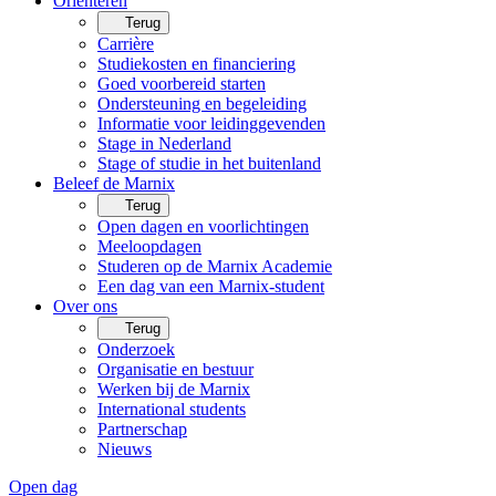
Oriënteren
Terug
Carrière
Studiekosten en financiering
Goed voorbereid starten
Ondersteuning en begeleiding
Informatie voor leidinggevenden
Stage in Nederland
Stage of studie in het buitenland
Beleef de Marnix
Terug
Open dagen en voorlichtingen
Meeloopdagen
Studeren op de Marnix Academie
Een dag van een Marnix-student
Over ons
Terug
Onderzoek
Organisatie en bestuur
Werken bij de Marnix
International students
Partnerschap
Nieuws
Open dag