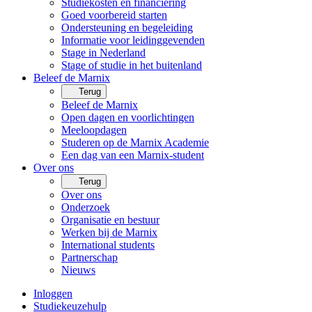
Studiekosten en financiering
Goed voorbereid starten
Ondersteuning en begeleiding
Informatie voor leidinggevenden
Stage in Nederland
Stage of studie in het buitenland
Beleef de Marnix
Terug
Beleef de Marnix
Open dagen en voorlichtingen
Meeloopdagen
Studeren op de Marnix Academie
Een dag van een Marnix-student
Over ons
Terug
Over ons
Onderzoek
Organisatie en bestuur
Werken bij de Marnix
International students
Partnerschap
Nieuws
Inloggen
Studiekeuzehulp