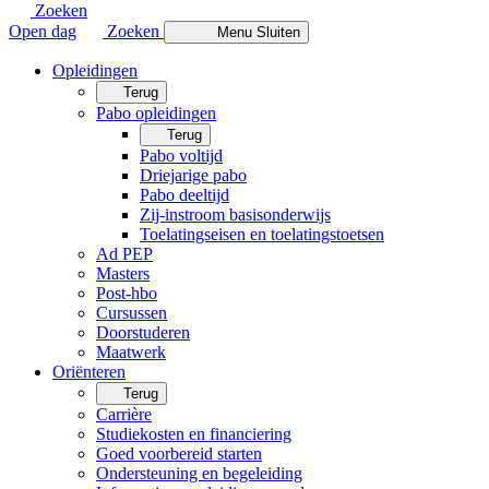
Zoeken
Open dag
Zoeken
Menu
Sluiten
Opleidingen
Terug
Pabo opleidingen
Terug
Pabo voltijd
Driejarige pabo
Pabo deeltijd
Zij-instroom basisonderwijs
Toelatingseisen en toelatingstoetsen
Ad PEP
Masters
Post-hbo
Cursussen
Doorstuderen
Maatwerk
Oriënteren
Terug
Carrière
Studiekosten en financiering
Goed voorbereid starten
Ondersteuning en begeleiding