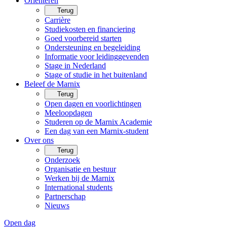
Oriënteren
Terug
Carrière
Studiekosten en financiering
Goed voorbereid starten
Ondersteuning en begeleiding
Informatie voor leidinggevenden
Stage in Nederland
Stage of studie in het buitenland
Beleef de Marnix
Terug
Open dagen en voorlichtingen
Meeloopdagen
Studeren op de Marnix Academie
Een dag van een Marnix-student
Over ons
Terug
Onderzoek
Organisatie en bestuur
Werken bij de Marnix
International students
Partnerschap
Nieuws
Open dag