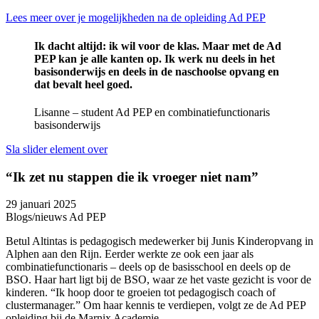
Lees meer over je mogelijkheden na de opleiding Ad PEP
Ik dacht altijd: ik wil voor de klas. Maar met de Ad
PEP kan je alle kanten op. Ik werk nu deels in het
basisonderwijs en deels in de naschoolse opvang en
dat bevalt heel goed.
Lisanne – student Ad PEP en combinatiefunctionaris
basisonderwijs
Sla slider element over
“Ik zet nu stappen die ik vroeger niet nam”
29 januari 2025
1
Blogs/nieuws Ad PEP
B
Betul Altintas is pedagogisch medewerker bij Junis Kinderopvang in
L
Alphen aan den Rijn. Eerder werkte ze ook een jaar als
K
combinatiefunctionaris – deels op de basisschool en deels op de
p
BSO. Haar hart ligt bij de BSO, waar ze het vaste gezicht is voor de
D
kinderen. “Ik hoop door te groeien tot pedagogisch coach of
“
clustermanager.” Om haar kennis te verdiepen, volgt ze de Ad PEP
m
opleiding bij de Marnix Academie.