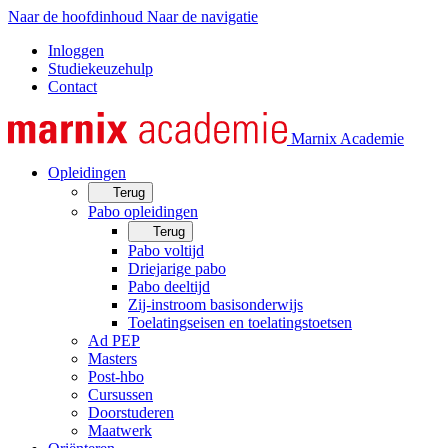
Naar de hoofdinhoud
Naar de navigatie
Inloggen
Studiekeuzehulp
Contact
Marnix Academie
Opleidingen
Terug
Pabo opleidingen
Terug
Pabo voltijd
Driejarige pabo
Pabo deeltijd
Zij-instroom basisonderwijs
Toelatingseisen en toelatingstoetsen
Ad PEP
Masters
Post-hbo
Cursussen
Doorstuderen
Maatwerk