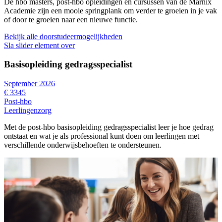
De hbo masters, post-hbo opleidingen en cursussen van de Marnix
Academie zijn een mooie springplank om verder te groeien in je vak
of door te groeien naar een nieuwe functie.
Bekijk alle doorstudeermogelijkheden
Sla slider element over
Basisopleiding gedragsspecialist
September 2026
S
€ 3345
€
Post-hbo
P
Leerlingenzorg
L
Met de post-hbo basisopleiding gedragsspecialist leer je hoe gedrag
M
ontstaat en wat je als professional kunt doen om leerlingen met
l
verschillende onderwijsbehoeften te ondersteunen.
o
k