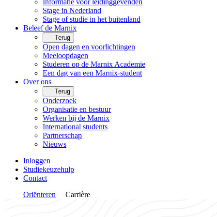
Informatie voor leidinggevenden
Stage in Nederland
Stage of studie in het buitenland
Beleef de Marnix
Terug
Open dagen en voorlichtingen
Meeloopdagen
Studeren op de Marnix Academie
Een dag van een Marnix-student
Over ons
Terug
Onderzoek
Organisatie en bestuur
Werken bij de Marnix
International students
Partnerschap
Nieuws
Inloggen
Studiekeuzehulp
Contact
Oriënteren
Carrière