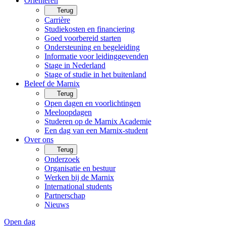
Oriënteren
Terug
Carrière
Studiekosten en financiering
Goed voorbereid starten
Ondersteuning en begeleiding
Informatie voor leidinggevenden
Stage in Nederland
Stage of studie in het buitenland
Beleef de Marnix
Terug
Open dagen en voorlichtingen
Meeloopdagen
Studeren op de Marnix Academie
Een dag van een Marnix-student
Over ons
Terug
Onderzoek
Organisatie en bestuur
Werken bij de Marnix
International students
Partnerschap
Nieuws
Open dag