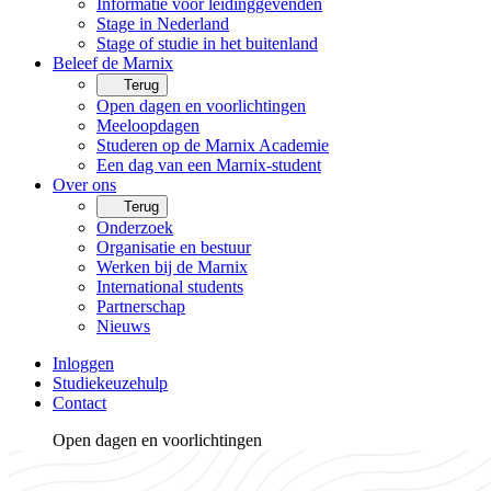
Informatie voor leidinggevenden
Stage in Nederland
Stage of studie in het buitenland
Beleef de Marnix
Terug
Open dagen en voorlichtingen
Meeloopdagen
Studeren op de Marnix Academie
Een dag van een Marnix-student
Over ons
Terug
Onderzoek
Organisatie en bestuur
Werken bij de Marnix
International students
Partnerschap
Nieuws
Inloggen
Studiekeuzehulp
Contact
Open dagen en voorlichtingen