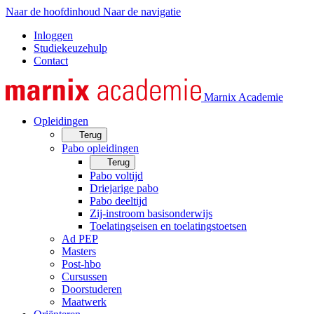
Naar de hoofdinhoud
Naar de navigatie
Inloggen
Studiekeuzehulp
Contact
Marnix Academie
Opleidingen
Terug
Pabo opleidingen
Terug
Pabo voltijd
Driejarige pabo
Pabo deeltijd
Zij-instroom basisonderwijs
Toelatingseisen en toelatingstoetsen
Ad PEP
Masters
Post-hbo
Cursussen
Doorstuderen
Maatwerk