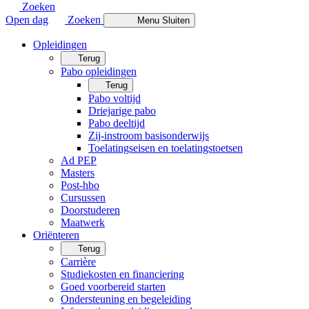
Zoeken
Open dag
Zoeken
Menu
Sluiten
Opleidingen
Terug
Pabo opleidingen
Terug
Pabo voltijd
Driejarige pabo
Pabo deeltijd
Zij-instroom basisonderwijs
Toelatingseisen en toelatingstoetsen
Ad PEP
Masters
Post-hbo
Cursussen
Doorstuderen
Maatwerk
Oriënteren
Terug
Carrière
Studiekosten en financiering
Goed voorbereid starten
Ondersteuning en begeleiding