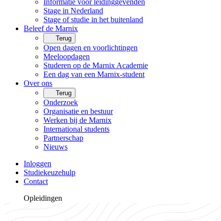
Informatie voor leidinggevenden
Stage in Nederland
Stage of studie in het buitenland
Beleef de Marnix
Terug
Open dagen en voorlichtingen
Meeloopdagen
Studeren op de Marnix Academie
Een dag van een Marnix-student
Over ons
Terug
Onderzoek
Organisatie en bestuur
Werken bij de Marnix
International students
Partnerschap
Nieuws
Inloggen
Studiekeuzehulp
Contact
Opleidingen