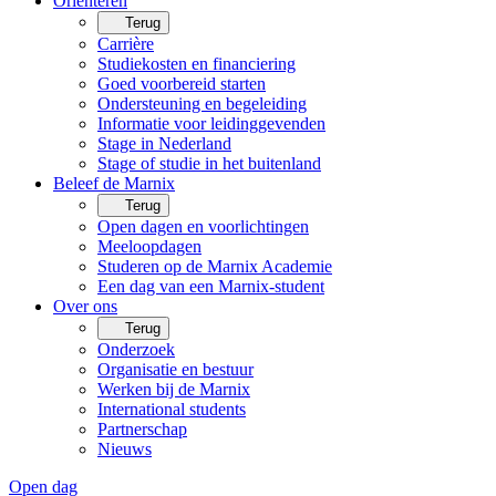
Oriënteren
Terug
Carrière
Studiekosten en financiering
Goed voorbereid starten
Ondersteuning en begeleiding
Informatie voor leidinggevenden
Stage in Nederland
Stage of studie in het buitenland
Beleef de Marnix
Terug
Open dagen en voorlichtingen
Meeloopdagen
Studeren op de Marnix Academie
Een dag van een Marnix-student
Over ons
Terug
Onderzoek
Organisatie en bestuur
Werken bij de Marnix
International students
Partnerschap
Nieuws
Open dag