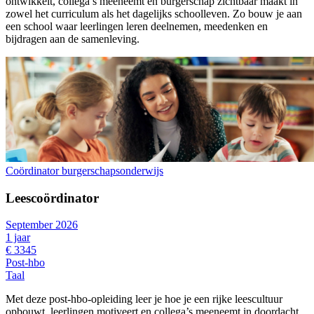
ontwikkelt, collega’s meeneemt en burgerschap zichtbaar maakt in
zowel het curriculum als het dagelijks schoolleven. Zo bouw je aan
een school waar leerlingen leren deelnemen, meedenken en
bijdragen aan de samenleving.
Coördinator burgerschapsonderwijs
Leescoördinator
September 2026
1 jaar
€ 3345
Post-hbo
Taal
Met deze post-hbo-opleiding leer je hoe je een rijke leescultuur
opbouwt, leerlingen motiveert en collega’s meeneemt in doordacht