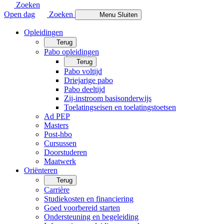
Zoeken
Open dag
Zoeken
Menu
Sluiten
Opleidingen
Terug
Pabo opleidingen
Terug
Pabo voltijd
Driejarige pabo
Pabo deeltijd
Zij-instroom basisonderwijs
Toelatingseisen en toelatingstoetsen
Ad PEP
Masters
Post-hbo
Cursussen
Doorstuderen
Maatwerk
Oriënteren
Terug
Carrière
Studiekosten en financiering
Goed voorbereid starten
Ondersteuning en begeleiding