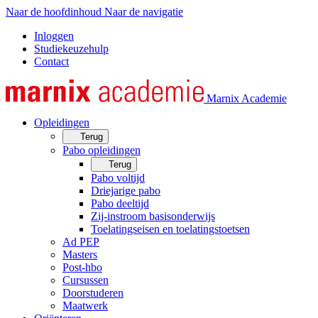
Naar de hoofdinhoud
Naar de navigatie
Inloggen
Studiekeuzehulp
Contact
Marnix Academie
Opleidingen
Terug
Pabo opleidingen
Terug
Pabo voltijd
Driejarige pabo
Pabo deeltijd
Zij-instroom basisonderwijs
Toelatingseisen en toelatingstoetsen
Ad PEP
Masters
Post-hbo
Cursussen
Doorstuderen
Maatwerk