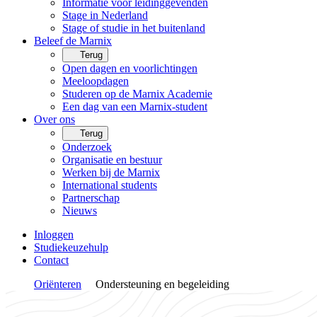
Informatie voor leidinggevenden
Stage in Nederland
Stage of studie in het buitenland
Beleef de Marnix
Terug
Open dagen en voorlichtingen
Meeloopdagen
Studeren op de Marnix Academie
Een dag van een Marnix-student
Over ons
Terug
Onderzoek
Organisatie en bestuur
Werken bij de Marnix
International students
Partnerschap
Nieuws
Inloggen
Studiekeuzehulp
Contact
Oriënteren
Ondersteuning en begeleiding