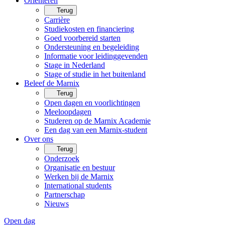
Oriënteren
Terug
Carrière
Studiekosten en financiering
Goed voorbereid starten
Ondersteuning en begeleiding
Informatie voor leidinggevenden
Stage in Nederland
Stage of studie in het buitenland
Beleef de Marnix
Terug
Open dagen en voorlichtingen
Meeloopdagen
Studeren op de Marnix Academie
Een dag van een Marnix-student
Over ons
Terug
Onderzoek
Organisatie en bestuur
Werken bij de Marnix
International students
Partnerschap
Nieuws
Open dag