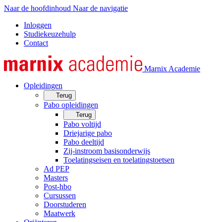
Naar de hoofdinhoud
Naar de navigatie
Inloggen
Studiekeuzehulp
Contact
Marnix Academie
Opleidingen
Terug
Pabo opleidingen
Terug
Pabo voltijd
Driejarige pabo
Pabo deeltijd
Zij-instroom basisonderwijs
Toelatingseisen en toelatingstoetsen
Ad PEP
Masters
Post-hbo
Cursussen
Doorstuderen
Maatwerk