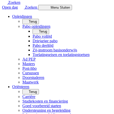
Zoeken
Open dag
Zoeken
Menu
Sluiten
Opleidingen
Terug
Pabo opleidingen
Terug
Pabo voltijd
Driejarige pabo
Pabo deeltijd
Zij-instroom basisonderwijs
Toelatingseisen en toelatingstoetsen
Ad PEP
Masters
Post-hbo
Cursussen
Doorstuderen
Maatwerk
Oriënteren
Terug
Carrière
Studiekosten en financiering
Goed voorbereid starten
Ondersteuning en begeleiding