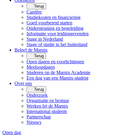
Oriënteren
Terug
Carrière
Studiekosten en financiering
Goed voorbereid starten
Ondersteuning en begeleiding
Informatie voor leidinggevenden
Stage in Nederland
Stage of studie in het buitenland
Beleef de Marnix
Terug
Open dagen en voorlichtingen
Meeloopdagen
Studeren op de Marnix Academie
Een dag van een Marnix-student
Over ons
Terug
Onderzoek
Organisatie en bestuur
Werken bij de Marnix
International students
Partnerschap
Nieuws
Open dag