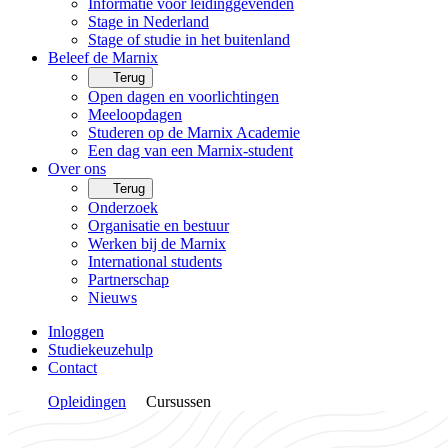
Informatie voor leidinggevenden
Stage in Nederland
Stage of studie in het buitenland
Beleef de Marnix
Terug
Open dagen en voorlichtingen
Meeloopdagen
Studeren op de Marnix Academie
Een dag van een Marnix-student
Over ons
Terug
Onderzoek
Organisatie en bestuur
Werken bij de Marnix
International students
Partnerschap
Nieuws
Inloggen
Studiekeuzehulp
Contact
Opleidingen
Cursussen