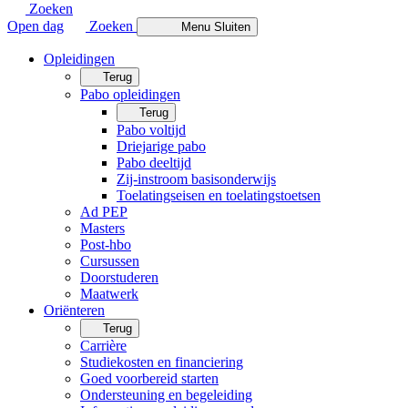
Zoeken
Open dag
Zoeken
Menu
Sluiten
Opleidingen
Terug
Pabo opleidingen
Terug
Pabo voltijd
Driejarige pabo
Pabo deeltijd
Zij-instroom basisonderwijs
Toelatingseisen en toelatingstoetsen
Ad PEP
Masters
Post-hbo
Cursussen
Doorstuderen
Maatwerk
Oriënteren
Terug
Carrière
Studiekosten en financiering
Goed voorbereid starten
Ondersteuning en begeleiding