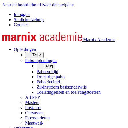
Naar de hoofdinhoud
Naar de navigatie
Inloggen
Studiekeuzehulp
Contact
Marnix Academie
Opleidingen
Terug
Pabo opleidingen
Terug
Pabo voltijd
Driejarige pabo
Pabo deeltijd
Zij-instroom basisonderwijs
Toelatingseisen en toelatingstoetsen
Ad PEP
Masters
Post-hbo
Cursussen
Doorstuderen
Maatwerk