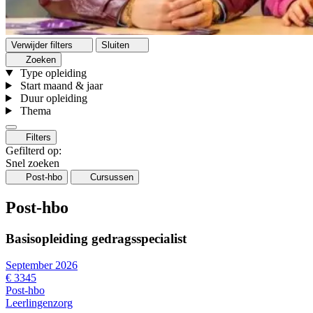
Verwijder filters
Sluiten
Zoeken
Type opleiding
Start maand & jaar
Duur opleiding
Thema
Filters
Gefilterd op:
Snel zoeken
Post-hbo
Cursussen
Post-hbo
Basisopleiding gedragsspecialist
September 2026
€ 3345
Post-hbo
Leerlingenzorg