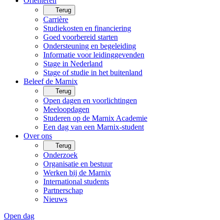
Oriënteren
Terug
Carrière
Studiekosten en financiering
Goed voorbereid starten
Ondersteuning en begeleiding
Informatie voor leidinggevenden
Stage in Nederland
Stage of studie in het buitenland
Beleef de Marnix
Terug
Open dagen en voorlichtingen
Meeloopdagen
Studeren op de Marnix Academie
Een dag van een Marnix-student
Over ons
Terug
Onderzoek
Organisatie en bestuur
Werken bij de Marnix
International students
Partnerschap
Nieuws
Open dag