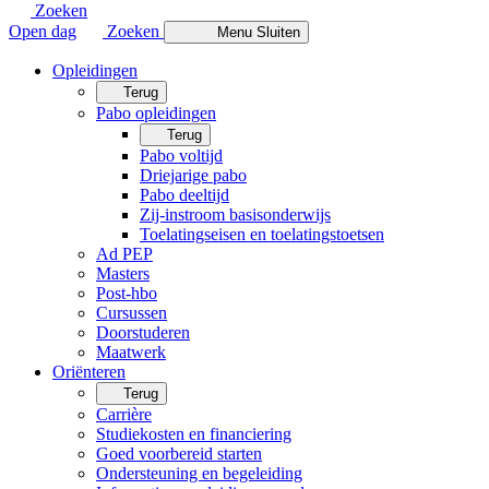
Zoeken
Open dag
Zoeken
Menu
Sluiten
Opleidingen
Terug
Pabo opleidingen
Terug
Pabo voltijd
Driejarige pabo
Pabo deeltijd
Zij-instroom basisonderwijs
Toelatingseisen en toelatingstoetsen
Ad PEP
Masters
Post-hbo
Cursussen
Doorstuderen
Maatwerk
Oriënteren
Terug
Carrière
Studiekosten en financiering
Goed voorbereid starten
Ondersteuning en begeleiding