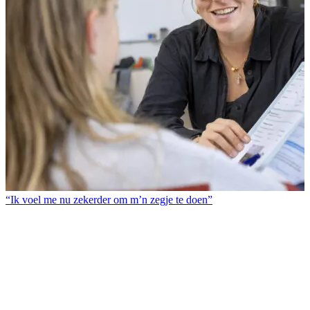
“Ik voel me nu zekerder om m’n zegje te doen”
L
2
B
T