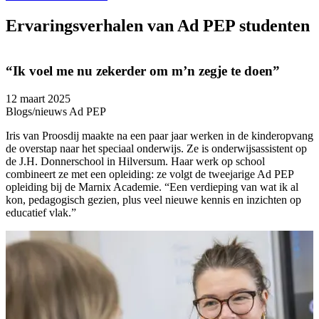
Ervaringsverhalen van Ad PEP studenten
“Ik voel me nu zekerder om m’n zegje te doen”
12 maart 2025
1
Blogs/nieuws Ad PEP
B
Iris van Proosdij maakte na een paar jaar werken in de kinderopvang
L
de overstap naar het speciaal onderwijs. Ze is onderwijsassistent op
K
de J.H. Donnerschool in Hilversum. Haar werk op school
p
combineert ze met een opleiding: ze volgt de tweejarige Ad PEP
D
opleiding bij de Marnix Academie. “Een verdieping van wat ik al
“
kon, pedagogisch gezien, plus veel nieuwe kennis en inzichten op
m
educatief vlak.”