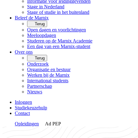
Informatie voor leidinggevenden
Stage in Nederland
Stage of studie in het buitenland
Beleef de Marnix
Terug
Open dagen en voorlichtingen
Meeloopdagen
Studeren op de Marnix Academie
Een dag van een Marnix-student
Over ons
Terug
Onderzoek
Organisatie en bestuur
Werken bij de Marnix
International students
Partnerschap
Nieuws
Inloggen
Studiekeuzehulp
Contact
Opleidingen
Ad PEP