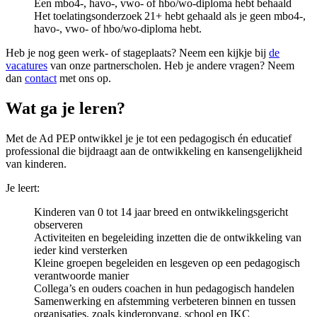
Een mbo4-, havo-, vwo- of hbo/wo-diploma hebt behaald
Het toelatingsonderzoek 21+ hebt gehaald als je geen mbo4-,
havo-, vwo- of hbo/wo-diploma hebt.
Heb je nog geen werk- of stageplaats? Neem een kijkje bij
de
vacatures
van onze partnerscholen. Heb je andere vragen? Neem
dan
contact
met ons op.
Wat ga je leren?
Met de Ad PEP ontwikkel je je tot een pedagogisch én educatief
professional die bijdraagt aan de ontwikkeling en kansengelijkheid
van kinderen.
Je leert:
Kinderen van 0 tot 14 jaar breed en ontwikkelingsgericht
observeren
Activiteiten en begeleiding inzetten die de ontwikkeling van
ieder kind versterken
Kleine groepen begeleiden en lesgeven op een pedagogisch
verantwoorde manier
Collega’s en ouders coachen in hun pedagogisch handelen
Samenwerking en afstemming verbeteren binnen en tussen
organisaties, zoals kinderopvang, school en IKC