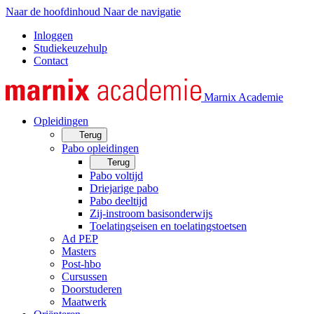
Naar de hoofdinhoud
Naar de navigatie
Inloggen
Studiekeuzehulp
Contact
Marnix Academie
Opleidingen
Terug
Pabo opleidingen
Terug
Pabo voltijd
Driejarige pabo
Pabo deeltijd
Zij-instroom basisonderwijs
Toelatingseisen en toelatingstoetsen
Ad PEP
Masters
Post-hbo
Cursussen
Doorstuderen
Maatwerk