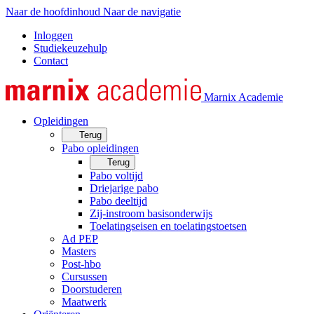
Naar de hoofdinhoud
Naar de navigatie
Inloggen
Studiekeuzehulp
Contact
Marnix Academie
Opleidingen
Terug
Pabo opleidingen
Terug
Pabo voltijd
Driejarige pabo
Pabo deeltijd
Zij-instroom basisonderwijs
Toelatingseisen en toelatingstoetsen
Ad PEP
Masters
Post-hbo
Cursussen
Doorstuderen
Maatwerk