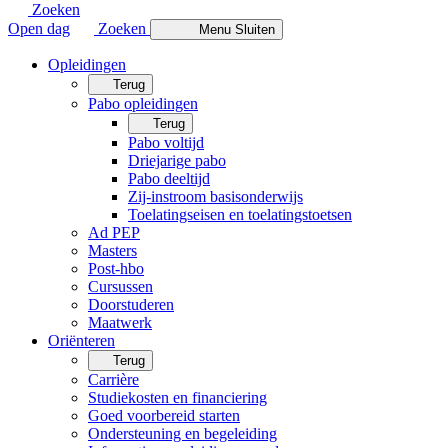
Zoeken
Open dag
Zoeken
Menu
Sluiten
Opleidingen
Terug
Pabo opleidingen
Terug
Pabo voltijd
Driejarige pabo
Pabo deeltijd
Zij-instroom basisonderwijs
Toelatingseisen en toelatingstoetsen
Ad PEP
Masters
Post-hbo
Cursussen
Doorstuderen
Maatwerk
Oriënteren
Terug
Carrière
Studiekosten en financiering
Goed voorbereid starten
Ondersteuning en begeleiding