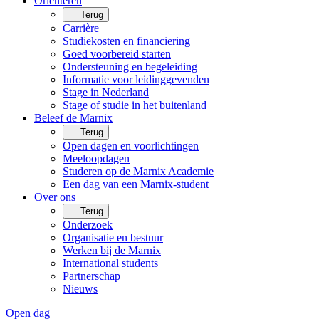
Oriënteren
Terug
Carrière
Studiekosten en financiering
Goed voorbereid starten
Ondersteuning en begeleiding
Informatie voor leidinggevenden
Stage in Nederland
Stage of studie in het buitenland
Beleef de Marnix
Terug
Open dagen en voorlichtingen
Meeloopdagen
Studeren op de Marnix Academie
Een dag van een Marnix-student
Over ons
Terug
Onderzoek
Organisatie en bestuur
Werken bij de Marnix
International students
Partnerschap
Nieuws
Open dag