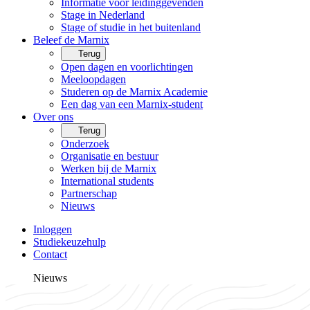
Informatie voor leidinggevenden
Stage in Nederland
Stage of studie in het buitenland
Beleef de Marnix
Terug
Open dagen en voorlichtingen
Meeloopdagen
Studeren op de Marnix Academie
Een dag van een Marnix-student
Over ons
Terug
Onderzoek
Organisatie en bestuur
Werken bij de Marnix
International students
Partnerschap
Nieuws
Inloggen
Studiekeuzehulp
Contact
Nieuws