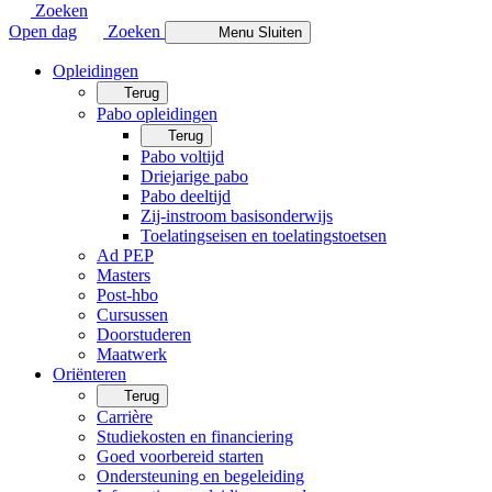
Zoeken
Open dag
Zoeken
Menu
Sluiten
Opleidingen
Terug
Pabo opleidingen
Terug
Pabo voltijd
Driejarige pabo
Pabo deeltijd
Zij-instroom basisonderwijs
Toelatingseisen en toelatingstoetsen
Ad PEP
Masters
Post-hbo
Cursussen
Doorstuderen
Maatwerk
Oriënteren
Terug
Carrière
Studiekosten en financiering
Goed voorbereid starten
Ondersteuning en begeleiding