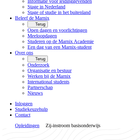
Informatie voor leidinggevenden
Stage in Nederland
Stage of studie in het buitenland
Beleef de Marnix
Terug
Open dagen en voorlichtingen
Meeloopdagen
Studeren op de Marnix Academie
Een dag van een Marnix-student
Over ons
Terug
Onderzoek
Organisatie en bestuur
Werken bij de Marnix
International students
Partnerschap
Nieuws
Inloggen
Studiekeuzehulp
Contact
Opleidingen
Zij-instroom basisonderwijs