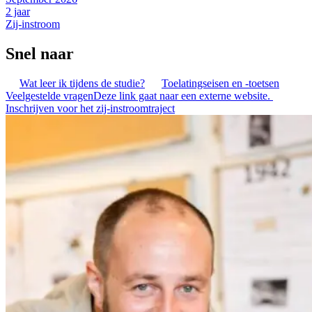
2 jaar
Zij-instroom
Snel naar
Wat leer ik tijdens de studie?
Toelatingseisen en -toetsen
Veelgestelde vragen
Deze link gaat naar een externe website.
Inschrijven voor het zij-instroomtraject