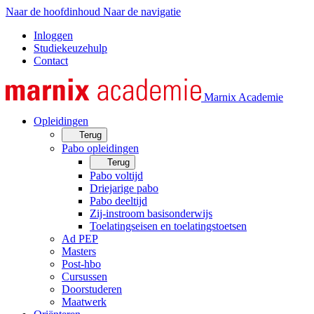
Naar de hoofdinhoud
Naar de navigatie
Inloggen
Studiekeuzehulp
Contact
Marnix Academie
Opleidingen
Terug
Pabo opleidingen
Terug
Pabo voltijd
Driejarige pabo
Pabo deeltijd
Zij-instroom basisonderwijs
Toelatingseisen en toelatingstoetsen
Ad PEP
Masters
Post-hbo
Cursussen
Doorstuderen
Maatwerk