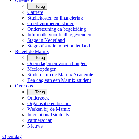
Oriënteren
Terug
Carrière
Studiekosten en financiering
Goed voorbereid starten
Ondersteuning en begeleiding
Informatie voor leidinggevenden
Stage in Nederland
Stage of studie in het buitenland
Beleef de Marnix
Terug
Open dagen en voorlichtingen
Meeloopdagen
Studeren op de Marnix Academie
Een dag van een Marnix-student
Over ons
Terug
Onderzoek
Organisatie en bestuur
Werken bij de Marnix
International students
Partnerschap
Nieuws
Open dag