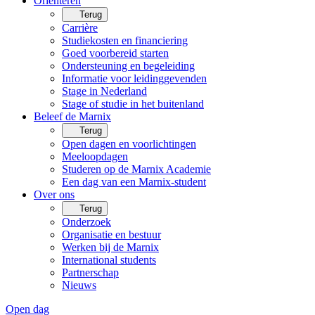
Oriënteren
Terug
Carrière
Studiekosten en financiering
Goed voorbereid starten
Ondersteuning en begeleiding
Informatie voor leidinggevenden
Stage in Nederland
Stage of studie in het buitenland
Beleef de Marnix
Terug
Open dagen en voorlichtingen
Meeloopdagen
Studeren op de Marnix Academie
Een dag van een Marnix-student
Over ons
Terug
Onderzoek
Organisatie en bestuur
Werken bij de Marnix
International students
Partnerschap
Nieuws
Open dag