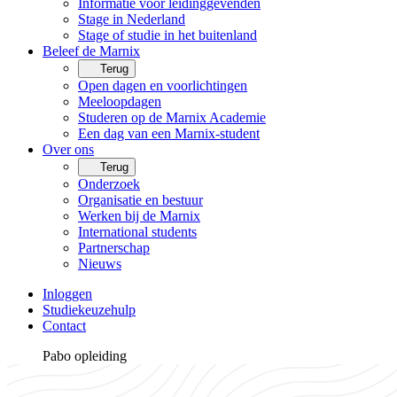
Informatie voor leidinggevenden
Stage in Nederland
Stage of studie in het buitenland
Beleef de Marnix
Terug
Open dagen en voorlichtingen
Meeloopdagen
Studeren op de Marnix Academie
Een dag van een Marnix-student
Over ons
Terug
Onderzoek
Organisatie en bestuur
Werken bij de Marnix
International students
Partnerschap
Nieuws
Inloggen
Studiekeuzehulp
Contact
Pabo opleiding