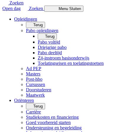
Zoeken
Open dag
Zoeken
Menu
Sluiten
Opleidingen
Terug
Pabo opleidingen
Terug
Pabo voltijd
Driejarige pabo
Pabo deeltijd
Zij-instroom basisonderwijs
Toelatingseisen en toelatingstoetsen
Ad PEP
Masters
Post-hbo
Cursussen
Doorstuderen
Maatwerk
Oriënteren
Terug
Carrière
Studiekosten en financiering
Goed voorbereid starten
Ondersteuning en begeleiding