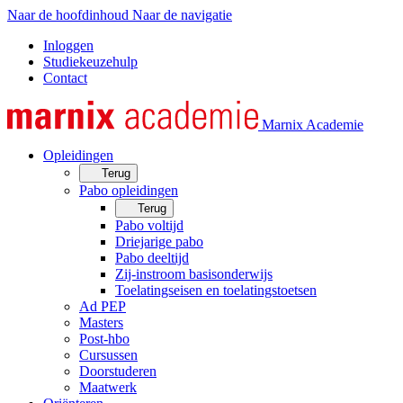
Naar de hoofdinhoud
Naar de navigatie
Inloggen
Studiekeuzehulp
Contact
Marnix Academie
Opleidingen
Terug
Pabo opleidingen
Terug
Pabo voltijd
Driejarige pabo
Pabo deeltijd
Zij-instroom basisonderwijs
Toelatingseisen en toelatingstoetsen
Ad PEP
Masters
Post-hbo
Cursussen
Doorstuderen
Maatwerk