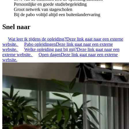
Persoonlijke en goede studiebegeleiding
Groot netwerk van stagescholen
Bij de pabo voltijd altijd een buitenlandervaring
Snel naar
Wat leer ik tijdens de opleiding?
Deze link gaat naar een externe
website.
Pabo opleidingen
Deze link gaat naar een externe
website.
Welke opleiding past bij mij?
Deze link gaat naar een
externe website.
Open dagen
Deze link gaat naar een externe
website.