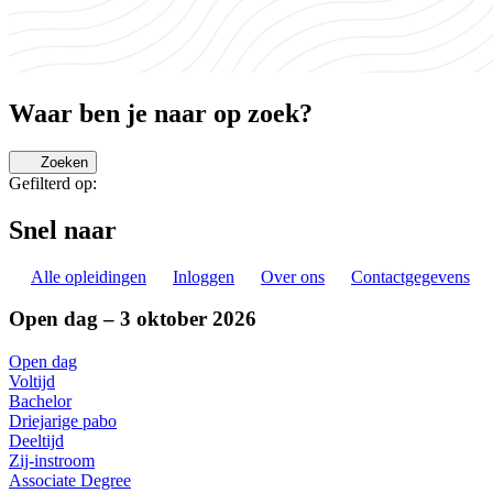
Waar ben je naar op zoek?
Zoeken
Gefilterd op:
Snel naar
Alle opleidingen
Inloggen
Over ons
Contactgegevens
Open dag – 3 oktober 2026
Open dag
Voltijd
Bachelor
Driejarige pabo
Deeltijd
Zij-instroom
Associate Degree