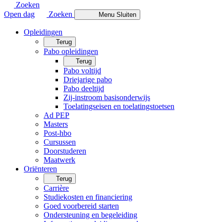
Zoeken
Open dag
Zoeken
Menu
Sluiten
Opleidingen
Terug
Pabo opleidingen
Terug
Pabo voltijd
Driejarige pabo
Pabo deeltijd
Zij-instroom basisonderwijs
Toelatingseisen en toelatingstoetsen
Ad PEP
Masters
Post-hbo
Cursussen
Doorstuderen
Maatwerk
Oriënteren
Terug
Carrière
Studiekosten en financiering
Goed voorbereid starten
Ondersteuning en begeleiding