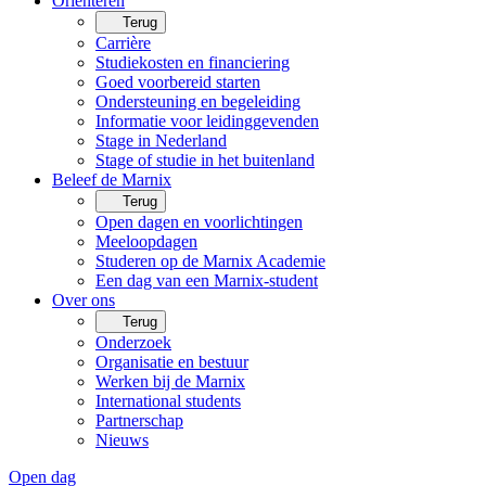
Oriënteren
Terug
Carrière
Studiekosten en financiering
Goed voorbereid starten
Ondersteuning en begeleiding
Informatie voor leidinggevenden
Stage in Nederland
Stage of studie in het buitenland
Beleef de Marnix
Terug
Open dagen en voorlichtingen
Meeloopdagen
Studeren op de Marnix Academie
Een dag van een Marnix-student
Over ons
Terug
Onderzoek
Organisatie en bestuur
Werken bij de Marnix
International students
Partnerschap
Nieuws
Open dag