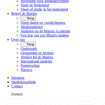
Informatie voor leidinggevenden
Stage in Nederland
Stage of studie in het buitenland
Beleef de Marnix
Terug
Open dagen en voorlichtingen
Meeloopdagen
Studeren op de Marnix Academie
Een dag van een Marnix-student
Over ons
Terug
Onderzoek
Organisatie en bestuur
Werken bij de Marnix
International students
Partnerschap
Nieuws
Inloggen
Studiekeuzehulp
Contact
Zoeken