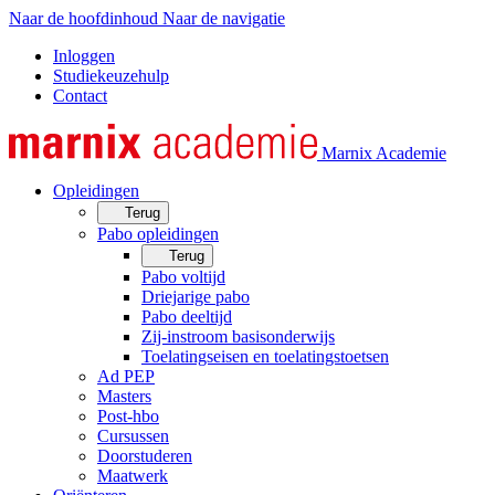
Naar de hoofdinhoud
Naar de navigatie
Inloggen
Studiekeuzehulp
Contact
Marnix Academie
Opleidingen
Terug
Pabo opleidingen
Terug
Pabo voltijd
Driejarige pabo
Pabo deeltijd
Zij-instroom basisonderwijs
Toelatingseisen en toelatingstoetsen
Ad PEP
Masters
Post-hbo
Cursussen
Doorstuderen
Maatwerk