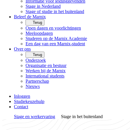
Informatie voor leidinggevenden
Stage in Nederland
Stage of studie in het buitenland
Beleef de Marnix
Terug
Open dagen en voorlichtingen
Meeloopdagen
Studeren op de Marnix Academie
Een dag van een Marnix-student
Over ons
Terug
Onderzoek
Organisatie en bestuur
Werken bij de Marnix
International students
Partnerschap
Nieuws
Inloggen
Studiekeuzehulp
Contact
Stage en werkervaring
Stage in het buitenland