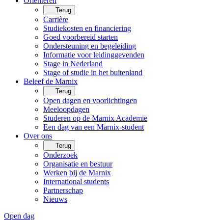
Oriënteren
Terug
Carrière
Studiekosten en financiering
Goed voorbereid starten
Ondersteuning en begeleiding
Informatie voor leidinggevenden
Stage in Nederland
Stage of studie in het buitenland
Beleef de Marnix
Terug
Open dagen en voorlichtingen
Meeloopdagen
Studeren op de Marnix Academie
Een dag van een Marnix-student
Over ons
Terug
Onderzoek
Organisatie en bestuur
Werken bij de Marnix
International students
Partnerschap
Nieuws
Open dag