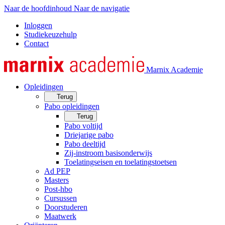
Naar de hoofdinhoud
Naar de navigatie
Inloggen
Studiekeuzehulp
Contact
Marnix Academie
Opleidingen
Terug
Pabo opleidingen
Terug
Pabo voltijd
Driejarige pabo
Pabo deeltijd
Zij-instroom basisonderwijs
Toelatingseisen en toelatingstoetsen
Ad PEP
Masters
Post-hbo
Cursussen
Doorstuderen
Maatwerk