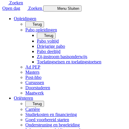
Zoeken
Open dag
Zoeken
Menu
Sluiten
Opleidingen
Terug
Pabo opleidingen
Terug
Pabo voltijd
Driejarige pabo
Pabo deeltijd
Zij-instroom basisonderwijs
Toelatingseisen en toelatingstoetsen
Ad PEP
Masters
Post-hbo
Cursussen
Doorstuderen
Maatwerk
Oriënteren
Terug
Carrière
Studiekosten en financiering
Goed voorbereid starten
Ondersteuning en begeleiding