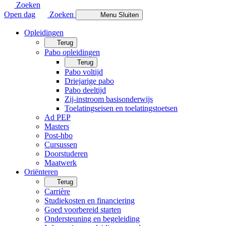
Zoeken
Open dag
Zoeken
Menu
Sluiten
Opleidingen
Terug
Pabo opleidingen
Terug
Pabo voltijd
Driejarige pabo
Pabo deeltijd
Zij-instroom basisonderwijs
Toelatingseisen en toelatingstoetsen
Ad PEP
Masters
Post-hbo
Cursussen
Doorstuderen
Maatwerk
Oriënteren
Terug
Carrière
Studiekosten en financiering
Goed voorbereid starten
Ondersteuning en begeleiding