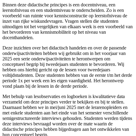
Binnen deze didactische principes is een docentniveau, een
leerstofniveau en een studentniveau te onderscheiden. Zo is een
voorbeeld van ruimte voor kennisconstructie op leerstofniveau de
inzet van rijke wiskundevragen. Vragen stellen die studenten
uitnodigen tot het vergelijken van elkaars werk is een voorbeeld van
het bevorderen van kennismobiliteit op het niveau van
docenthandelen.
Deze inzichten over het didactisch handelen en over de passende
onderwijsactiviteiten hebben wij gebruikt om in het voorjaar van
2025 een serie onderwijsactiviteiten te herontwerpen om
conceptueel begrip bij tweedejaars studenten te bevorderen. Wij
hebben ons hierbij gericht op de lessen voor tweedejaars
voltijdstudenten. Deze studenten hebben van de eerste t/m het derde
periode 1x per week een les eigen vaardigheid. Het herontwerp
vond plaats bij de lessen in de derde periode.
Met behulp van lesobservaties en logboeken is kwalitatieve data
verzameld om deze principes verder te bekijken en bij te stellen.
Daarnaast hebben we in mei/juni 2025 met de lerarenopleiders en
met enkele studenten aan het einde van het semester verschillende
semigestructureerde interviews gehouden. Studenten werden tijdens
deze interviews bevraagd worden over de mate waarin de
didactische principes hebben bijgedragen aan het ontwikkelen van
hun conceptueel begrip.