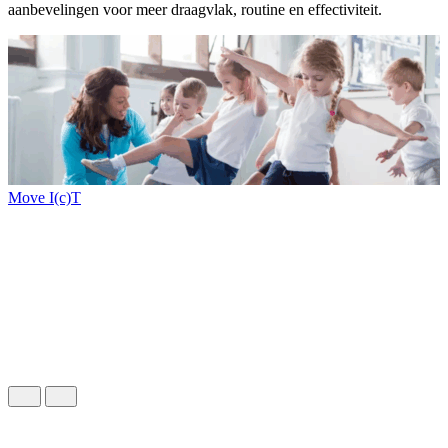
aanbevelingen voor meer draagvlak, routine en effectiviteit.
Move I(c)T
L