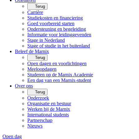
Oriënteren
Terug
Carrière
Studiekosten en financiering
Goed voorbereid starten
Ondersteuning en begeleiding
Informatie voor leidinggevenden
Stage in Nederland
Stage of studie in het buitenland
Beleef de Marnix
Terug
Open dagen en voorlichtingen
Meeloopdagen
Studeren op de Marnix Academie
Een dag van een Marnix-student
Over ons
Terug
Onderzoek
Organisatie en bestuur
Werken bij de Marnix
International students
Partnerschap
Nieuws
Open dag