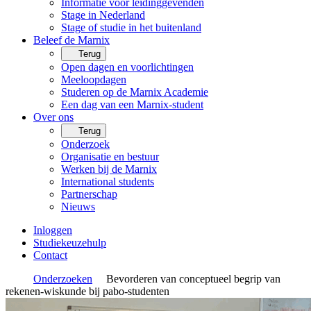
Informatie voor leidinggevenden
Stage in Nederland
Stage of studie in het buitenland
Beleef de Marnix
Terug
Open dagen en voorlichtingen
Meeloopdagen
Studeren op de Marnix Academie
Een dag van een Marnix-student
Over ons
Terug
Onderzoek
Organisatie en bestuur
Werken bij de Marnix
International students
Partnerschap
Nieuws
Inloggen
Studiekeuzehulp
Contact
Onderzoeken
Bevorderen van conceptueel begrip van
rekenen-wiskunde bij pabo-studenten