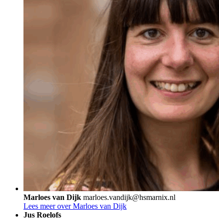
Marloes van Dijk
marloes.vandijk@hsmarnix.nl
Lees meer over Marloes van Dijk
Jus Roelofs