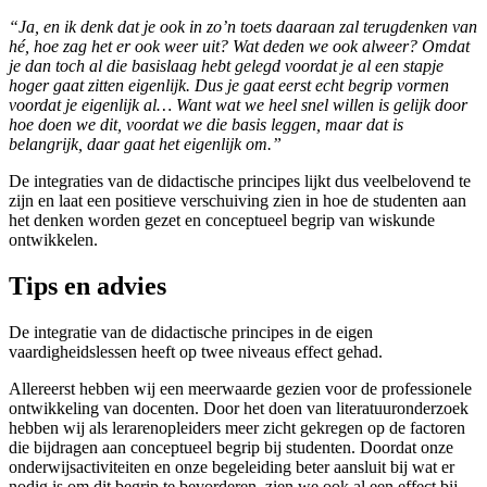
“Ja, en ik denk dat je ook in zo’n toets daaraan zal terugdenken van
hé, hoe zag het er ook weer uit? Wat deden we ook alweer? Omdat
je dan toch al die basislaag hebt gelegd voordat je al een stapje
hoger gaat zitten eigenlijk. Dus je gaat eerst echt begrip vormen
voordat je eigenlijk al… Want wat we heel snel willen is gelijk door
hoe doen we dit, voordat we die basis leggen, maar dat is
belangrijk, daar gaat het eigenlijk om.”
De integraties van de didactische principes lijkt dus veelbelovend te
zijn en laat een positieve verschuiving zien in hoe de studenten aan
het denken worden gezet en conceptueel begrip van wiskunde
ontwikkelen.
Tips en advies
De integratie van de didactische principes in de eigen
vaardigheidslessen heeft op twee niveaus effect gehad.
Allereerst hebben wij een meerwaarde gezien voor de professionele
ontwikkeling van docenten. Door het doen van literatuuronderzoek
hebben wij als lerarenopleiders meer zicht gekregen op de factoren
die bijdragen aan conceptueel begrip bij studenten. Doordat onze
onderwijsactiviteiten en onze begeleiding beter aansluit bij wat er
nodig is om dit begrip te bevorderen, zien we ook al een effect bij