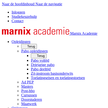
Naar de hoofdinhoud
Naar de navigatie
Inloggen
Studiekeuzehulp
Contact
Marnix Academie
Opleidingen
Terug
Pabo opleidingen
Terug
Pabo voltijd
Driejarige pabo
Pabo deeltijd
Zij-instroom basisonderwijs
Toelatingseisen en toelatingstoetsen
Ad PEP
Masters
Post-hbo
Cursussen
Doorstuderen
Maatwerk