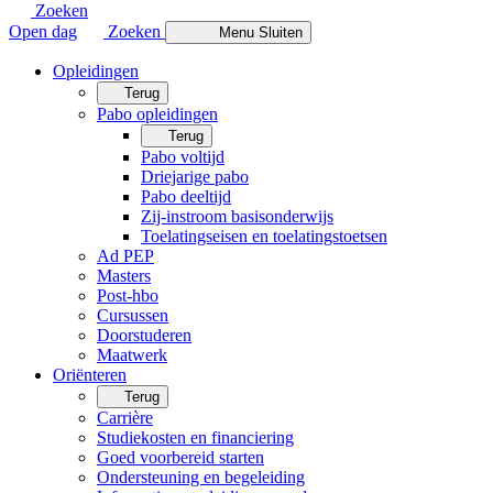
Zoeken
Open dag
Zoeken
Menu
Sluiten
Opleidingen
Terug
Pabo opleidingen
Terug
Pabo voltijd
Driejarige pabo
Pabo deeltijd
Zij-instroom basisonderwijs
Toelatingseisen en toelatingstoetsen
Ad PEP
Masters
Post-hbo
Cursussen
Doorstuderen
Maatwerk
Oriënteren
Terug
Carrière
Studiekosten en financiering
Goed voorbereid starten
Ondersteuning en begeleiding