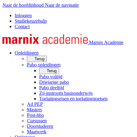
Naar de hoofdinhoud
Naar de navigatie
Inloggen
Studiekeuzehulp
Contact
Marnix Academie
Opleidingen
Terug
Pabo opleidingen
Terug
Pabo voltijd
Driejarige pabo
Pabo deeltijd
Zij-instroom basisonderwijs
Toelatingseisen en toelatingstoetsen
Ad PEP
Masters
Post-hbo
Cursussen
Doorstuderen
Maatwerk