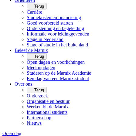
Oriënteren
Terug
Carrière
Studiekosten en financiering
Goed voorbereid starten
Ondersteuning en begeleiding
Informatie voor leidinggevenden
Stage in Nederland
Stage of studie in het buitenland
Beleef de Marnix
Terug
Open dagen en voorlichtingen
Meeloopdagen
Studeren op de Marnix Academie
Een dag van een Marnix-student
Over ons
Terug
Onderzoek
Organisatie en bestuur
Werken bij de Marnix
International students
Partnerschap
Nieuws
Open dag