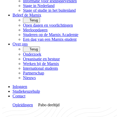
Informatie voor leidinggevenden
Stage in Nederland
Stage of studie in het buitenland
Beleef de Marnix
Terug
Open dagen en voorlichtingen
Meeloopdagen
Studeren op de Marnix Academie
Een dag van een Marnix-student
Over ons
Terug
Onderzoek
Organisatie en bestuur
Werken bij de Marnix
International students
Partnerschap
Nieuws
Inloggen
Studiekeuzehulp
Contact
Opleidingen
Pabo deeltijd