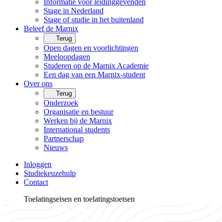
Informatie voor leidinggevenden
Stage in Nederland
Stage of studie in het buitenland
Beleef de Marnix
Terug
Open dagen en voorlichtingen
Meeloopdagen
Studeren op de Marnix Academie
Een dag van een Marnix-student
Over ons
Terug
Onderzoek
Organisatie en bestuur
Werken bij de Marnix
International students
Partnerschap
Nieuws
Inloggen
Studiekeuzehulp
Contact
Toelatingseisen en toelatingstoetsen