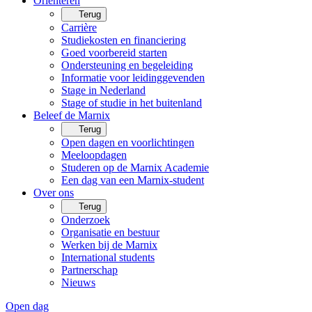
Oriënteren
Terug
Carrière
Studiekosten en financiering
Goed voorbereid starten
Ondersteuning en begeleiding
Informatie voor leidinggevenden
Stage in Nederland
Stage of studie in het buitenland
Beleef de Marnix
Terug
Open dagen en voorlichtingen
Meeloopdagen
Studeren op de Marnix Academie
Een dag van een Marnix-student
Over ons
Terug
Onderzoek
Organisatie en bestuur
Werken bij de Marnix
International students
Partnerschap
Nieuws
Open dag