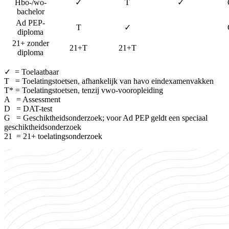
Hbo-/wo-
✓
T
✓
bachelor
Ad PEP-
T
✓
diploma
21+ zonder
21+T
21+T
diploma
✓ = Toelaatbaar
T = Toelatingstoetsen, afhankelijk van havo eindexamenvakken
T* = Toelatingstoetsen, tenzij vwo-vooropleiding
A = Assessment
D = DAT-test
G = Geschiktheidsonderzoek; voor Ad PEP geldt een speciaal
geschiktheidsonderzoek
21 = 21+ toelatingsonderzoek