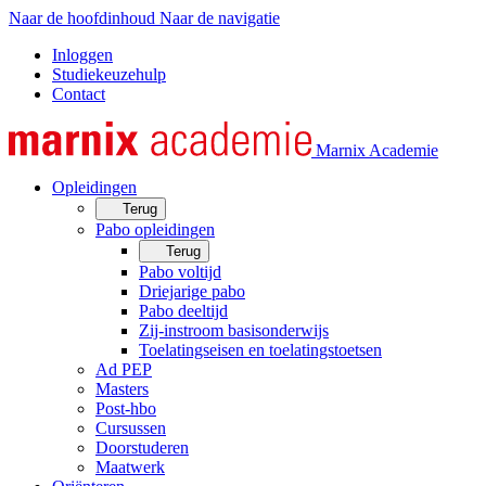
Naar de hoofdinhoud
Naar de navigatie
Inloggen
Studiekeuzehulp
Contact
Marnix Academie
Opleidingen
Terug
Pabo opleidingen
Terug
Pabo voltijd
Driejarige pabo
Pabo deeltijd
Zij-instroom basisonderwijs
Toelatingseisen en toelatingstoetsen
Ad PEP
Masters
Post-hbo
Cursussen
Doorstuderen
Maatwerk