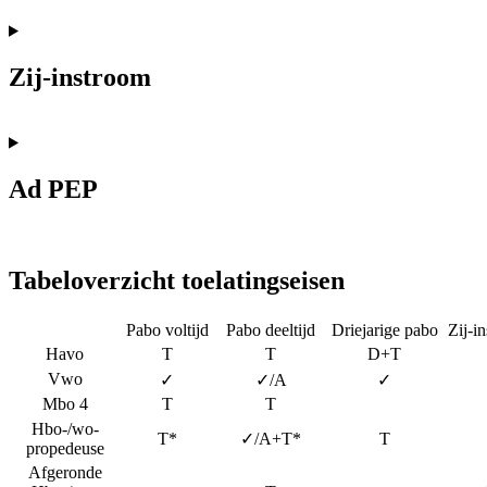
Zij-instroom
Ad PEP
Tabeloverzicht toelatingseisen
Pabo voltijd
Pabo deeltijd
Driejarige pabo
Zij-i
Havo
T
T
D+T
Vwo
✓
✓/A
✓
Mbo 4
T
T
Hbo-/wo-
T*
✓/A+T*
T
propedeuse
Afgeronde