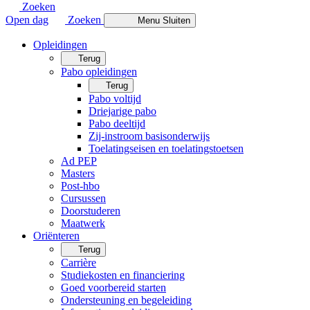
Zoeken
Open dag
Zoeken
Menu
Sluiten
Opleidingen
Terug
Pabo opleidingen
Terug
Pabo voltijd
Driejarige pabo
Pabo deeltijd
Zij-instroom basisonderwijs
Toelatingseisen en toelatingstoetsen
Ad PEP
Masters
Post-hbo
Cursussen
Doorstuderen
Maatwerk
Oriënteren
Terug
Carrière
Studiekosten en financiering
Goed voorbereid starten
Ondersteuning en begeleiding