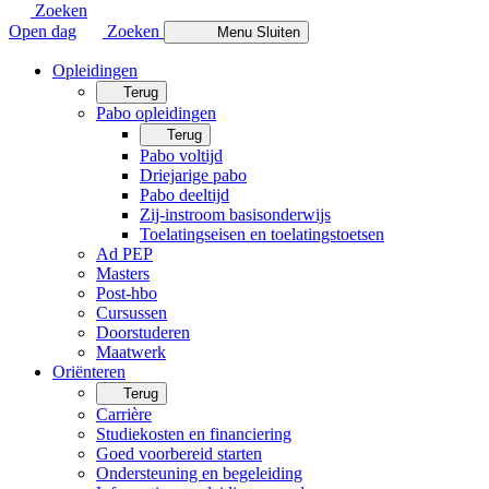
Zoeken
Open dag
Zoeken
Menu
Sluiten
Opleidingen
Terug
Pabo opleidingen
Terug
Pabo voltijd
Driejarige pabo
Pabo deeltijd
Zij-instroom basisonderwijs
Toelatingseisen en toelatingstoetsen
Ad PEP
Masters
Post-hbo
Cursussen
Doorstuderen
Maatwerk
Oriënteren
Terug
Carrière
Studiekosten en financiering
Goed voorbereid starten
Ondersteuning en begeleiding