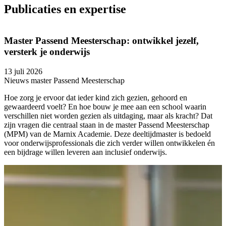
Publicaties en expertise
Master Passend Meesterschap: ontwikkel jezelf,
versterk je onderwijs
13 juli 2026
2
Nieuws master Passend Meesterschap
N
Hoe zorg je ervoor dat ieder kind zich gezien, gehoord en
M
gewaardeerd voelt? En hoe bouw je mee aan een school waarin
P
verschillen niet worden gezien als uitdaging, maar als kracht? Dat
zijn vragen die centraal staan in de master Passend Meesterschap
O
(MPM) van de Marnix Academie. Deze deeltijdmaster is bedoeld
m
voor onderwijsprofessionals die zich verder willen ontwikkelen én
o
een bijdrage willen leveren aan inclusief onderwijs.
o
v
v
v
b