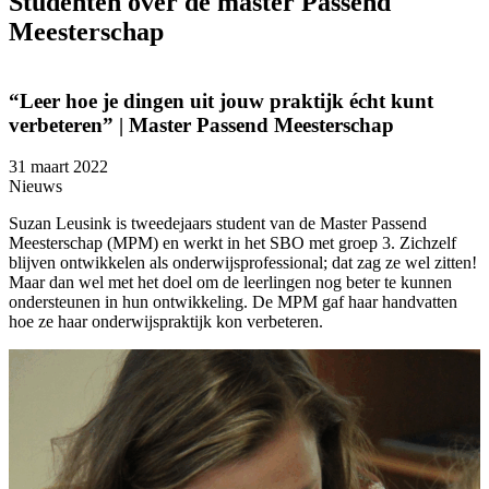
Studenten over de master Passend
Meesterschap
“Leer hoe je dingen uit jouw praktijk écht kunt
verbeteren” | Master Passend Meesterschap
31 maart 2022
1
Nieuws
Suzan Leusink is tweedejaars student van de Master Passend
H
Meesterschap (MPM) en werkt in het SBO met groep 3. Zichzelf
b
blijven ontwikkelen als onderwijsprofessional; dat zag ze wel zitten!
b
Maar dan wel met het doel om de leerlingen nog beter te kunnen
d
ondersteunen in hun ontwikkeling. De MPM gaf haar handvatten
d
hoe ze haar onderwijspraktijk kon verbeteren.
t
i