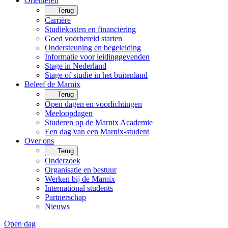
Oriënteren
Terug
Carrière
Studiekosten en financiering
Goed voorbereid starten
Ondersteuning en begeleiding
Informatie voor leidinggevenden
Stage in Nederland
Stage of studie in het buitenland
Beleef de Marnix
Terug
Open dagen en voorlichtingen
Meeloopdagen
Studeren op de Marnix Academie
Een dag van een Marnix-student
Over ons
Terug
Onderzoek
Organisatie en bestuur
Werken bij de Marnix
International students
Partnerschap
Nieuws
Open dag