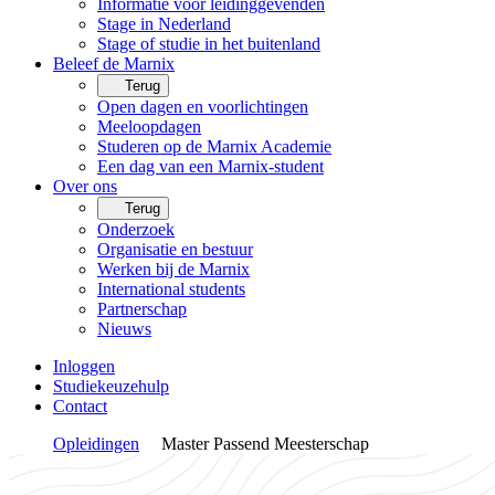
Informatie voor leidinggevenden
Stage in Nederland
Stage of studie in het buitenland
Beleef de Marnix
Terug
Open dagen en voorlichtingen
Meeloopdagen
Studeren op de Marnix Academie
Een dag van een Marnix-student
Over ons
Terug
Onderzoek
Organisatie en bestuur
Werken bij de Marnix
International students
Partnerschap
Nieuws
Inloggen
Studiekeuzehulp
Contact
Opleidingen
Master Passend Meesterschap