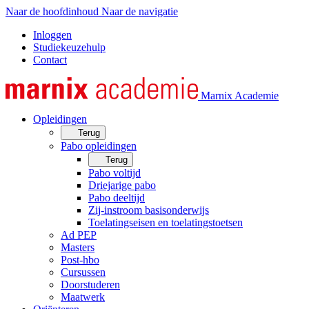
Naar de hoofdinhoud
Naar de navigatie
Inloggen
Studiekeuzehulp
Contact
Marnix Academie
Opleidingen
Terug
Pabo opleidingen
Terug
Pabo voltijd
Driejarige pabo
Pabo deeltijd
Zij-instroom basisonderwijs
Toelatingseisen en toelatingstoetsen
Ad PEP
Masters
Post-hbo
Cursussen
Doorstuderen
Maatwerk