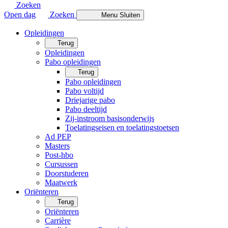
Zoeken
Open dag
Zoeken
Menu
Sluiten
Opleidingen
Terug
Opleidingen
Pabo opleidingen
Terug
Pabo opleidingen
Pabo voltijd
Driejarige pabo
Pabo deeltijd
Zij-instroom basisonderwijs
Toelatingseisen en toelatingstoetsen
Ad PEP
Masters
Post-hbo
Cursussen
Doorstuderen
Maatwerk
Oriënteren
Terug
Oriënteren
Carrière