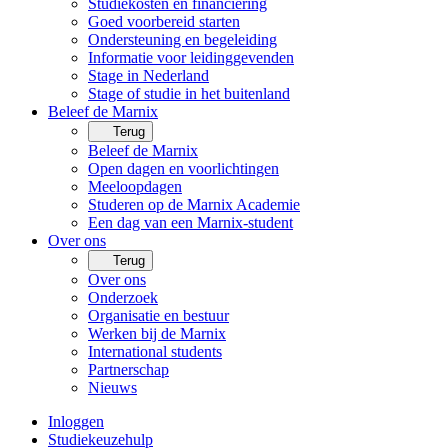
Studiekosten en financiering
Goed voorbereid starten
Ondersteuning en begeleiding
Informatie voor leidinggevenden
Stage in Nederland
Stage of studie in het buitenland
Beleef de Marnix
Terug
Beleef de Marnix
Open dagen en voorlichtingen
Meeloopdagen
Studeren op de Marnix Academie
Een dag van een Marnix-student
Over ons
Terug
Over ons
Onderzoek
Organisatie en bestuur
Werken bij de Marnix
International students
Partnerschap
Nieuws
Inloggen
Studiekeuzehulp