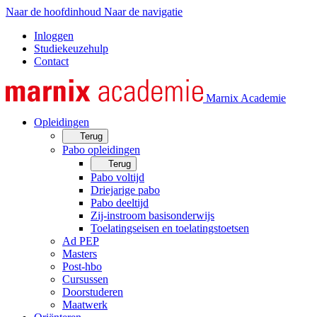
Naar de hoofdinhoud
Naar de navigatie
Inloggen
Studiekeuzehulp
Contact
Marnix Academie
Opleidingen
Terug
Pabo opleidingen
Terug
Pabo voltijd
Driejarige pabo
Pabo deeltijd
Zij-instroom basisonderwijs
Toelatingseisen en toelatingstoetsen
Ad PEP
Masters
Post-hbo
Cursussen
Doorstuderen
Maatwerk