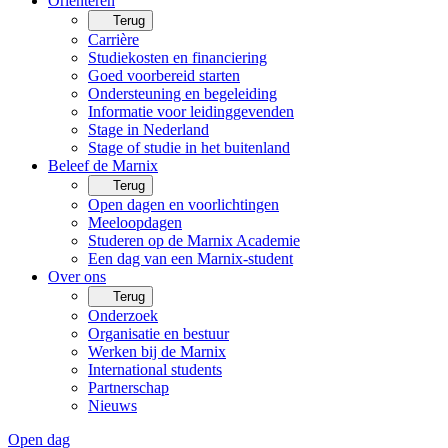
Oriënteren
Terug
Carrière
Studiekosten en financiering
Goed voorbereid starten
Ondersteuning en begeleiding
Informatie voor leidinggevenden
Stage in Nederland
Stage of studie in het buitenland
Beleef de Marnix
Terug
Open dagen en voorlichtingen
Meeloopdagen
Studeren op de Marnix Academie
Een dag van een Marnix-student
Over ons
Terug
Onderzoek
Organisatie en bestuur
Werken bij de Marnix
International students
Partnerschap
Nieuws
Open dag