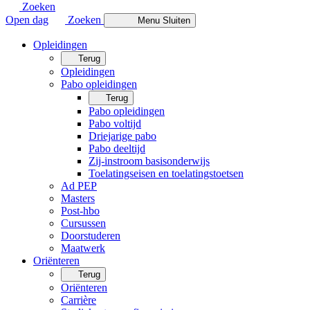
Zoeken
Open dag
Zoeken
Menu
Sluiten
Opleidingen
Terug
Opleidingen
Pabo opleidingen
Terug
Pabo opleidingen
Pabo voltijd
Driejarige pabo
Pabo deeltijd
Zij-instroom basisonderwijs
Toelatingseisen en toelatingstoetsen
Ad PEP
Masters
Post-hbo
Cursussen
Doorstuderen
Maatwerk
Oriënteren
Terug
Oriënteren
Carrière