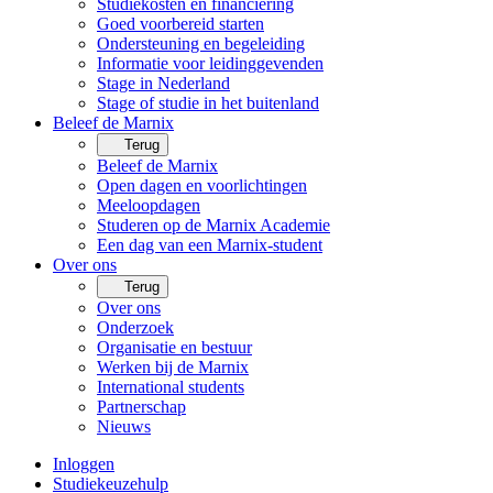
Studiekosten en financiering
Goed voorbereid starten
Ondersteuning en begeleiding
Informatie voor leidinggevenden
Stage in Nederland
Stage of studie in het buitenland
Beleef de Marnix
Terug
Beleef de Marnix
Open dagen en voorlichtingen
Meeloopdagen
Studeren op de Marnix Academie
Een dag van een Marnix-student
Over ons
Terug
Over ons
Onderzoek
Organisatie en bestuur
Werken bij de Marnix
International students
Partnerschap
Nieuws
Inloggen
Studiekeuzehulp