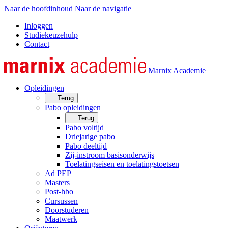
Naar de hoofdinhoud
Naar de navigatie
Inloggen
Studiekeuzehulp
Contact
Marnix Academie
Opleidingen
Terug
Pabo opleidingen
Terug
Pabo voltijd
Driejarige pabo
Pabo deeltijd
Zij-instroom basisonderwijs
Toelatingseisen en toelatingstoetsen
Ad PEP
Masters
Post-hbo
Cursussen
Doorstuderen
Maatwerk