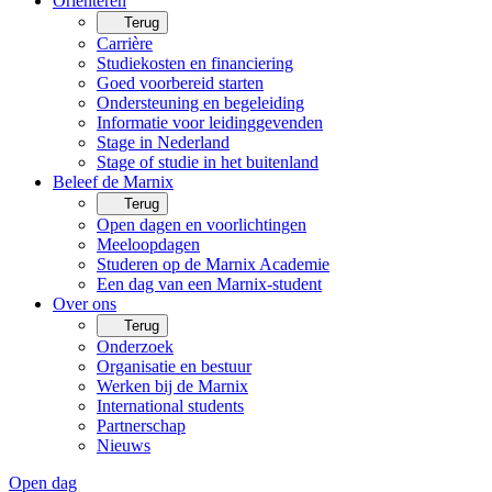
Oriënteren
Terug
Carrière
Studiekosten en financiering
Goed voorbereid starten
Ondersteuning en begeleiding
Informatie voor leidinggevenden
Stage in Nederland
Stage of studie in het buitenland
Beleef de Marnix
Terug
Open dagen en voorlichtingen
Meeloopdagen
Studeren op de Marnix Academie
Een dag van een Marnix-student
Over ons
Terug
Onderzoek
Organisatie en bestuur
Werken bij de Marnix
International students
Partnerschap
Nieuws
Open dag