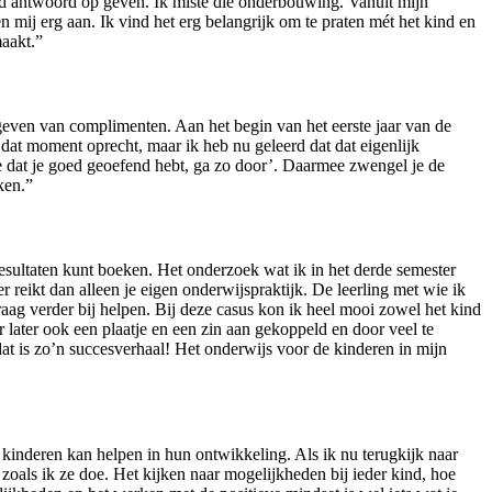
oed antwoord op geven. Ik miste die onderbouwing. Vanuit mijn
n mij erg aan. Ik vind het erg belangrijk om te praten mét het kind en
aakt.”
 geven van complimenten. Aan het begin van het eerste jaar van de
 dat moment oprecht, maar ik heb nu geleerd dat dat eigenlijk
e dat je goed geoefend hebt, ga zo door’. Daarmee zwengel je de
ken.”
esultaten kunt boeken. Het onderzoek wat ik in het derde semester
 reikt dan alleen je eigen onderwijspraktijk. De leerling met wie ik
raag verder bij helpen. Bij deze casus kon ik heel mooi zowel het kind
 later ook een plaatje en een zin aan gekoppeld en door veel te
 dat is zo’n succesverhaal! Het onderwijs voor de kinderen in mijn
nderen kan helpen in hun ontwikkeling. Als ik nu terugkijk naar
oals ik ze doe. Het kijken naar mogelijkheden bij ieder kind, hoe