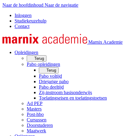
Naar de hoofdinhoud
Naar de navigatie
Inloggen
Studiekeuzehulp
Contact
Marnix Academie
Opleidingen
Terug
Pabo opleidingen
Terug
Pabo voltijd
Driejarige pabo
Pabo deeltijd
Zij-instroom basisonderwijs
Toelatingseisen en toelatingstoetsen
Ad PEP
Masters
Post-hbo
Cursussen
Doorstuderen
Maatwerk