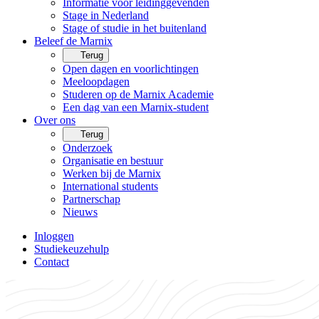
Informatie voor leidinggevenden
Stage in Nederland
Stage of studie in het buitenland
Beleef de Marnix
Terug
Open dagen en voorlichtingen
Meeloopdagen
Studeren op de Marnix Academie
Een dag van een Marnix-student
Over ons
Terug
Onderzoek
Organisatie en bestuur
Werken bij de Marnix
International students
Partnerschap
Nieuws
Inloggen
Studiekeuzehulp
Contact