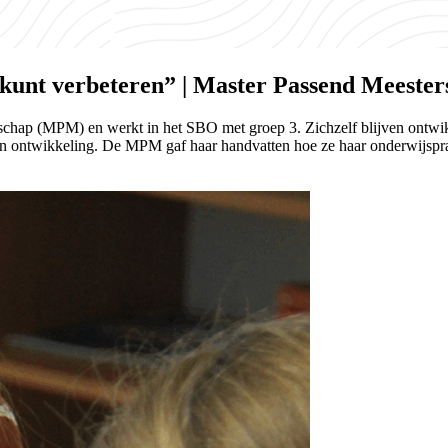
t kunt verbeteren” | Master Passend Meeste
chap (MPM) en werkt in het SBO met groep 3. Zichzelf blijven ontwikk
un ontwikkeling. De MPM gaf haar handvatten hoe ze haar onderwijspra