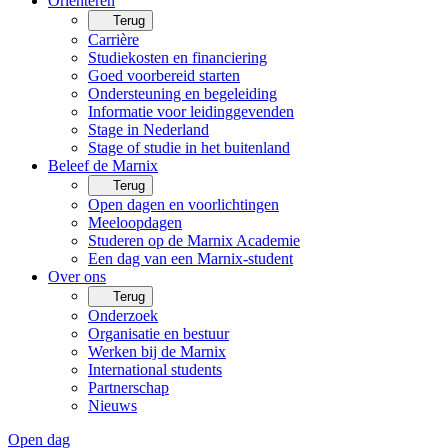
Oriënteren
Terug
Carrière
Studiekosten en financiering
Goed voorbereid starten
Ondersteuning en begeleiding
Informatie voor leidinggevenden
Stage in Nederland
Stage of studie in het buitenland
Beleef de Marnix
Terug
Open dagen en voorlichtingen
Meeloopdagen
Studeren op de Marnix Academie
Een dag van een Marnix-student
Over ons
Terug
Onderzoek
Organisatie en bestuur
Werken bij de Marnix
International students
Partnerschap
Nieuws
Open dag