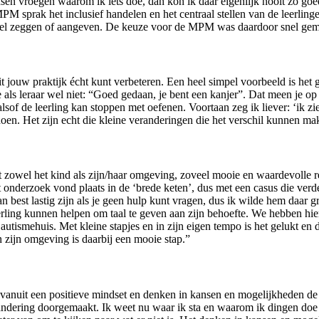
ensen vroegen waarom ik iets doe, dan kon ik daar eigenlijk nooit zo g
PM sprak het inclusief handelen en het centraal stellen van de leerlinge
oveel zeggen of aangeven. De keuze voor de MPM was daardoor snel gem
it jouw praktijk écht kunt verbeteren. Een heel simpel voorbeeld is het
als leraar wel niet: “Goed gedaan, je bent een kanjer”. Dat meen je op
f de leerling kan stoppen met oefenen. Voortaan zeg ik liever: ‘ik zi
 doen. Het zijn echt die kleine veranderingen die het verschil kunnen ma
 zowel het kind als zijn/haar omgeving, zoveel mooie en waardevolle r
onderzoek vond plaats in de ‘brede keten’, dus met een casus die verder
 best lastig zijn als je geen hulp kunt vragen, dus ik wilde hem daar g
eerling kunnen helpen om taal te geven aan zijn behoefte. We hebben hier
t autismehuis. Met kleine stapjes en in zijn eigen tempo is het gelukt en
 zijn omgeving is daarbij een mooie stap.”
uit een positieve mindset en denken in kansen en mogelijkheden de ki
andering doorgemaakt. Ik weet nu waar ik sta en waarom ik dingen doe z