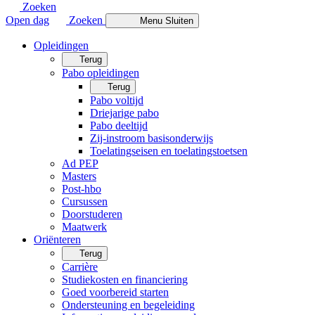
Zoeken
Open dag
Zoeken
Menu
Sluiten
Opleidingen
Terug
Pabo opleidingen
Terug
Pabo voltijd
Driejarige pabo
Pabo deeltijd
Zij-instroom basisonderwijs
Toelatingseisen en toelatingstoetsen
Ad PEP
Masters
Post-hbo
Cursussen
Doorstuderen
Maatwerk
Oriënteren
Terug
Carrière
Studiekosten en financiering
Goed voorbereid starten
Ondersteuning en begeleiding