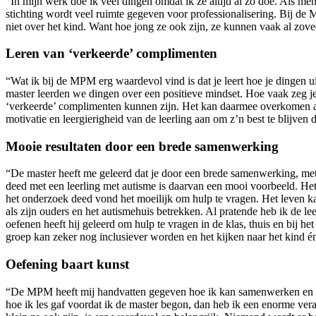
“In mijn werk doe ik veel dingen omdat ik ze altijd al zo doe. Als m
stichting wordt veel ruimte gegeven voor professionalisering. Bij de M
niet over het kind. Want hoe jong ze ook zijn, ze kunnen vaak al z
Leren van ‘verkeerde’ complimenten
“Wat ik bij de MPM erg waardevol vind is dat je leert hoe je dingen u
master leerden we dingen over een positieve mindset. Hoe vaak zeg je 
‘verkeerde’ complimenten kunnen zijn. Het kan daarmee overkomen also
motivatie en leergierigheid van de leerling aan om z’n best te blijven
Mooie resultaten door een brede samenwerking
“De master heeft me geleerd dat je door een brede samenwerking, met
deed met een leerling met autisme is daarvan een mooi voorbeeld. Het 
het onderzoek deed vond het moeilijk om hulp te vragen. Het leven kan
als zijn ouders en het autismehuis betrekken. Al pratende heb ik de l
oefenen heeft hij geleerd om hulp te vragen in de klas, thuis en bij he
groep kan zeker nog inclusiever worden en het kijken naar het kind én
Oefening baart kunst
“De MPM heeft mij handvatten gegeven hoe ik kan samenwerken en van
hoe ik les gaf voordat ik de master begon, dan heb ik een enorme ver