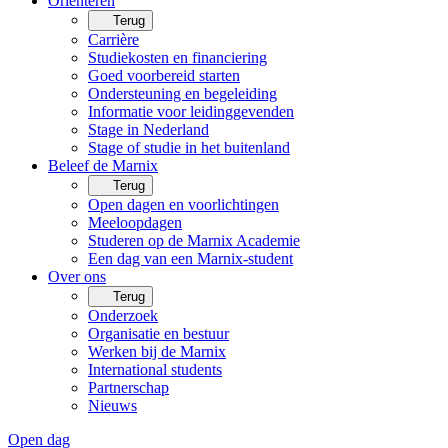
Oriënteren
Terug
Carrière
Studiekosten en financiering
Goed voorbereid starten
Ondersteuning en begeleiding
Informatie voor leidinggevenden
Stage in Nederland
Stage of studie in het buitenland
Beleef de Marnix
Terug
Open dagen en voorlichtingen
Meeloopdagen
Studeren op de Marnix Academie
Een dag van een Marnix-student
Over ons
Terug
Onderzoek
Organisatie en bestuur
Werken bij de Marnix
International students
Partnerschap
Nieuws
Open dag