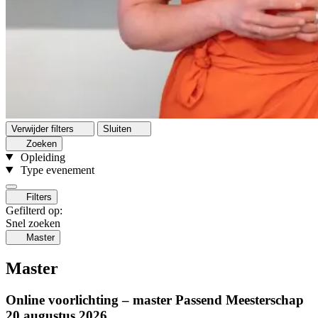
Verwijder filters
Sluiten
Zoeken
Opleiding
Type evenement
Filters
Gefilterd op:
Snel zoeken
Master
Master
Online voorlichting – master Passend Meesterschap
20 augustus 2026