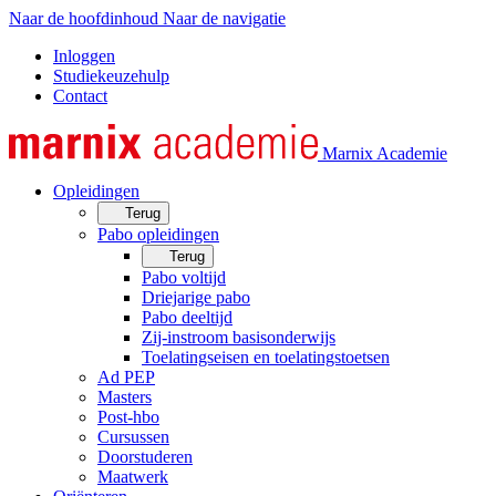
Naar de hoofdinhoud
Naar de navigatie
Inloggen
Studiekeuzehulp
Contact
Marnix Academie
Opleidingen
Terug
Pabo opleidingen
Terug
Pabo voltijd
Driejarige pabo
Pabo deeltijd
Zij-instroom basisonderwijs
Toelatingseisen en toelatingstoetsen
Ad PEP
Masters
Post-hbo
Cursussen
Doorstuderen
Maatwerk