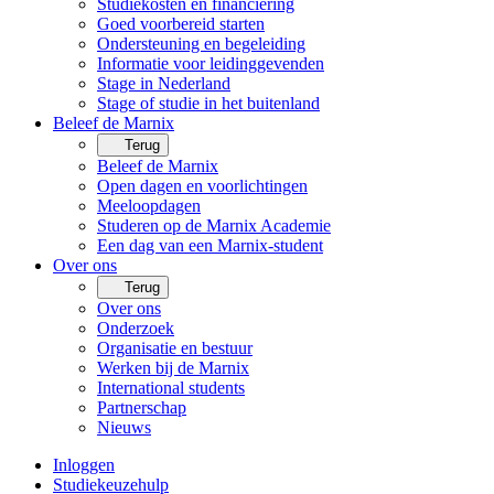
Studiekosten en financiering
Goed voorbereid starten
Ondersteuning en begeleiding
Informatie voor leidinggevenden
Stage in Nederland
Stage of studie in het buitenland
Beleef de Marnix
Terug
Beleef de Marnix
Open dagen en voorlichtingen
Meeloopdagen
Studeren op de Marnix Academie
Een dag van een Marnix-student
Over ons
Terug
Over ons
Onderzoek
Organisatie en bestuur
Werken bij de Marnix
International students
Partnerschap
Nieuws
Inloggen
Studiekeuzehulp