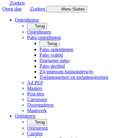
Zoeken
Open dag
Zoeken
Menu
Sluiten
Opleidingen
Terug
Opleidingen
Pabo opleidingen
Terug
Pabo opleidingen
Pabo voltijd
Driejarige pabo
Pabo deeltijd
Zij-instroom basisonderwijs
Toelatingseisen en toelatingstoetsen
Ad PEP
Masters
Post-hbo
Cursussen
Doorstuderen
Maatwerk
Oriënteren
Terug
Oriënteren
Carrière