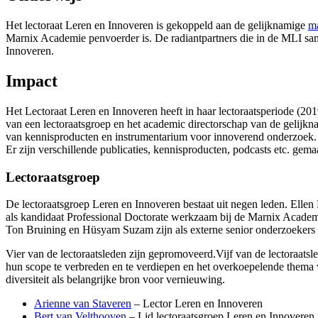
Het lectoraat Leren en Innoveren is gekoppeld aan de gelijknamige
ma
Marnix Academie penvoerder is. De radiantpartners die in de MLI sam
Innoveren.
Impact
Het Lectoraat Leren en Innoveren heeft in haar lectoraatsperiode (20
van een lectoraatsgroep en het academic directorschap van de gelijkn
van kennisproducten en instrumentarium voor innoverend onderzoek. In
Er zijn verschillende publicaties, kennisproducten, podcasts etc. gema
Lectoraatsgroep
De lectoraatsgroep Leren en Innoveren bestaat uit negen leden. Elle
als kandidaat Professional Doctorate werkzaam bij de Marnix Academ
Ton Bruining en Hüsyam Suzam zijn als externe senior onderzoekers bi
Vier van de lectoraatsleden zijn gepromoveerd.Vijf van de lectoraatsle
hun scope te verbreden en te verdiepen en het overkoepelende thema va
diversiteit als belangrijke bron voor vernieuwing.
Arienne van Staveren
– Lector Leren en Innoveren
Bert van Velthooven
– Lid lectoraatsgroep Leren en Innoveren