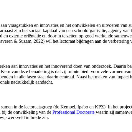
an vraagstukken en innovaties en het ontwikkelen en uitvoeren van succe
rnaast zijn het sociaal kapitaal van een schoolorganisatie, agency van 
en externe oriëntatie en door in te zetten op goed werkende samenwer
averen & Suzam, 2022) wil het lectoraat bijdragen aan de verbetering 
werken aan innovaties en het innoverend doen van onderzoek. Daarin ba
 Kern van deze benadering is dat zij ruimte biedt voor vele vormen v
bbenden in alle fasen staat daarin centraal. Naast het maken van impa
ionals nadrukkelijk aandacht.
samen in de lectoraatsgroep (de Kempel, Ipabo en KPZ). In het projec
n bij de ontwikkeling van de
Professional Doctorate
waarin zij samenwe
rwijswerkveld in brede zin.