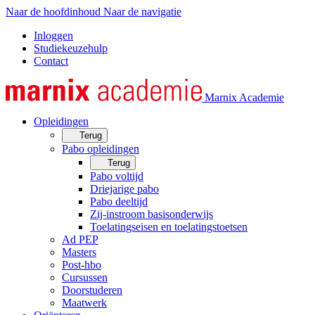
Naar de hoofdinhoud
Naar de navigatie
Inloggen
Studiekeuzehulp
Contact
Marnix Academie
Opleidingen
Terug
Pabo opleidingen
Terug
Pabo voltijd
Driejarige pabo
Pabo deeltijd
Zij-instroom basisonderwijs
Toelatingseisen en toelatingstoetsen
Ad PEP
Masters
Post-hbo
Cursussen
Doorstuderen
Maatwerk