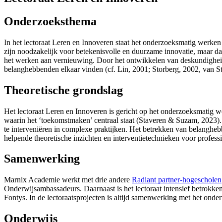
Onderzoeksthema
In het lectoraat Leren en Innoveren staat het onderzoeksmatig werken a
zijn noodzakelijk voor betekenisvolle en duurzame innovatie, maar daa
het werken aan vernieuwing. Door het ontwikkelen van deskundigheid 
belanghebbenden elkaar vinden (cf. Lin, 2001; Storberg, 2002, van St
Theoretische grondslag
Het lectoraat Leren en Innoveren is gericht op het onderzoeksmatig 
waarin het ‘toekomstmaken’ centraal staat (Staveren & Suzam, 2023).
te interveniëren in complexe praktijken. Het betrekken van belanghe
helpende theoretische inzichten en interventietechnieken voor profess
Samenwerking
Marnix Academie werkt met drie andere
Radiant partner-hogescholen
Onderwijsambassadeurs. Daarnaast is het lectoraat intensief betrokke
Fontys. In de lectoraatsprojecten is altijd samenwerking met het onde
Onderwijs