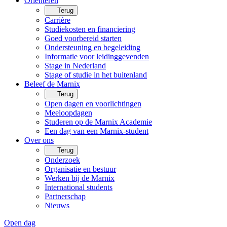
Oriënteren
Terug
Carrière
Studiekosten en financiering
Goed voorbereid starten
Ondersteuning en begeleiding
Informatie voor leidinggevenden
Stage in Nederland
Stage of studie in het buitenland
Beleef de Marnix
Terug
Open dagen en voorlichtingen
Meeloopdagen
Studeren op de Marnix Academie
Een dag van een Marnix-student
Over ons
Terug
Onderzoek
Organisatie en bestuur
Werken bij de Marnix
International students
Partnerschap
Nieuws
Open dag