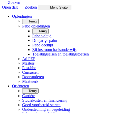
Zoeken
Open dag
Zoeken
Menu
Sluiten
Opleidingen
Terug
Pabo opleidingen
Terug
Pabo voltijd
Driejarige pabo
Pabo deeltijd
Zij-instroom basisonderwijs
Toelatingseisen en toelatingstoetsen
Ad PEP
Masters
Post-hbo
Cursussen
Doorstuderen
Maatwerk
Oriënteren
Terug
Carrière
Studiekosten en financiering
Goed voorbereid starten
Ondersteuning en begeleiding