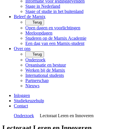
Informatie voor leidinggevenden
Stage in Nederland
Stage of studie in het buitenland
Beleef de Marnix
Terug
Open dagen en voorlichtingen
Meeloopdagen
Studeren op de Marnix Academie
Een dag van een Marnix-student
Over ons
Terug
Onderzoek
Organisatie en bestuur
Werken bij de Marnix
International students
Partnerschap
Nieuws
Inloggen
Studiekeuzehulp
Contact
Onderzoek
Lectoraat Leren en Innoveren
Lectoraat Leren en Innoveren