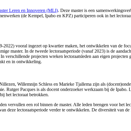
ster Leren en Innoveren (MLI)
. Deze master is een samenwerkingsver
enwerken (de Kempel, Ipabo en KPZ) participeren ook in het lectoraat.
19-2022) vooral ingezet op kwartier maken, het ontwikkelen van de foc
amige master. In de tweede lectoraatsperiode (vanaf 2023) is de aandac
 verschillende projecten wreken lectoraatsleden aan eigen projecten ger
akt en in ontwikkeling.
n Nillezen, Willemnijn Schless en Marieke Tjallema zijn als (docent)o
ie. Rutger Pacques is als docent onderzoeker werkzaam bij de Ipabo.
j het lectoraat betrokken.
den vervullen een rol binnen de master. Alle leden brengen voor het lec
n deze lectoraatsperiode verder te ontwikkelen. De diversiteit van de 