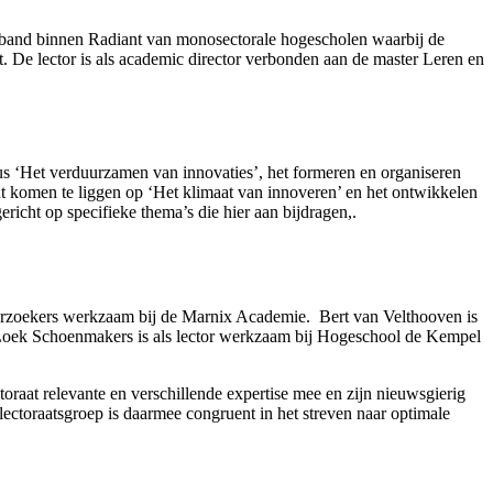
band binnen Radiant van monosectorale hogescholen waarbij de
 De lector is als academic director verbonden aan de master Leren en
us ‘Het verduurzamen van innovaties’, het formeren en organiseren
ht komen te liggen op ‘Het klimaat van innoveren’ en het ontwikkelen
icht op specifieke thema’s die hier aan bijdragen,.
nderzoekers werkzaam bij de Marnix Academie. Bert van Velthooven is
 Loek Schoenmakers is als lector werkzaam bij Hogeschool de Kempel
toraat relevante en verschillende expertise mee en zijn nieuwsgierig
lectoraatsgroep is daarmee congruent in het streven naar optimale