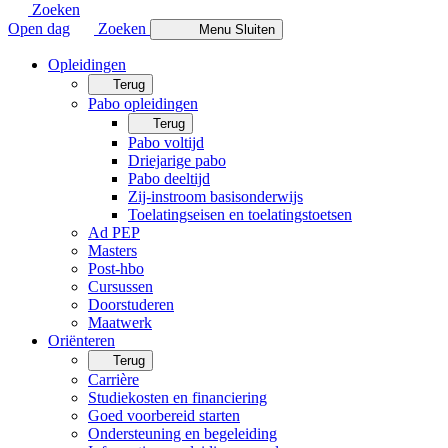
Zoeken
Open dag
Zoeken
Menu
Sluiten
Opleidingen
Terug
Pabo opleidingen
Terug
Pabo voltijd
Driejarige pabo
Pabo deeltijd
Zij-instroom basisonderwijs
Toelatingseisen en toelatingstoetsen
Ad PEP
Masters
Post-hbo
Cursussen
Doorstuderen
Maatwerk
Oriënteren
Terug
Carrière
Studiekosten en financiering
Goed voorbereid starten
Ondersteuning en begeleiding