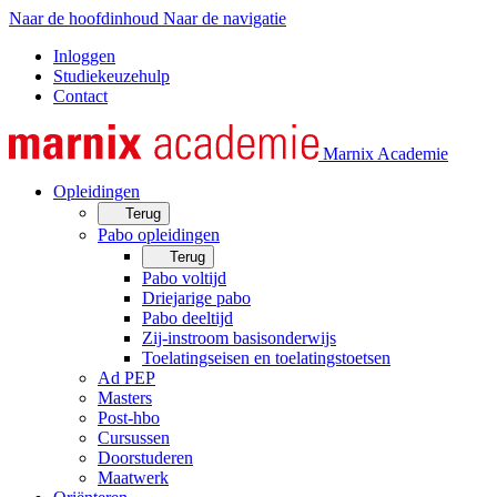
Naar de hoofdinhoud
Naar de navigatie
Inloggen
Studiekeuzehulp
Contact
Marnix Academie
Opleidingen
Terug
Pabo opleidingen
Terug
Pabo voltijd
Driejarige pabo
Pabo deeltijd
Zij-instroom basisonderwijs
Toelatingseisen en toelatingstoetsen
Ad PEP
Masters
Post-hbo
Cursussen
Doorstuderen
Maatwerk