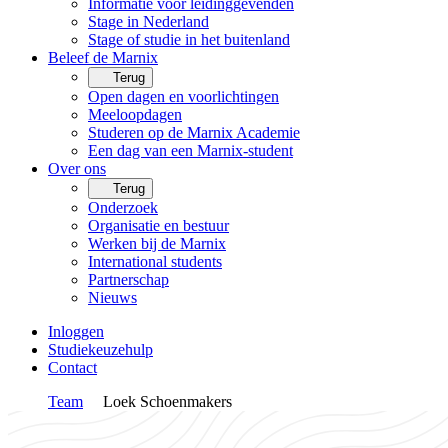
Informatie voor leidinggevenden
Stage in Nederland
Stage of studie in het buitenland
Beleef de Marnix
Terug
Open dagen en voorlichtingen
Meeloopdagen
Studeren op de Marnix Academie
Een dag van een Marnix-student
Over ons
Terug
Onderzoek
Organisatie en bestuur
Werken bij de Marnix
International students
Partnerschap
Nieuws
Inloggen
Studiekeuzehulp
Contact
Team
Loek Schoenmakers