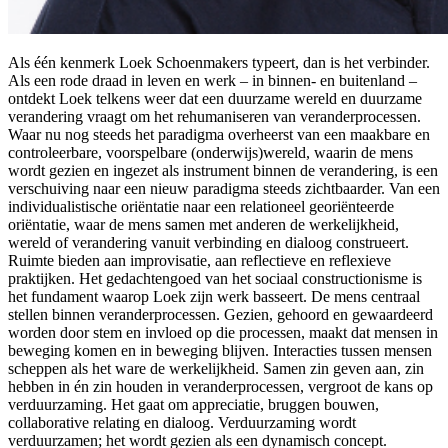
Als één kenmerk Loek Schoenmakers typeert, dan is het verbinder.
Als een rode draad in leven en werk – in binnen- en buitenland –
ontdekt Loek telkens weer dat een duurzame wereld en duurzame
verandering vraagt om het rehumaniseren van veranderprocessen.
Waar nu nog steeds het paradigma overheerst van een maakbare en
controleerbare, voorspelbare (onderwijs)wereld, waarin de mens
wordt gezien en ingezet als instrument binnen de verandering, is een
verschuiving naar een nieuw paradigma steeds zichtbaarder. Van een
individualistische oriëntatie naar een relationeel georiënteerde
oriëntatie, waar de mens samen met anderen de werkelijkheid,
wereld of verandering vanuit verbinding en dialoog construeert.
Ruimte bieden aan improvisatie, aan reflectieve en reflexieve
praktijken. Het gedachtengoed van het sociaal constructionisme is
het fundament waarop Loek zijn werk basseert. De mens centraal
stellen binnen veranderprocessen. Gezien, gehoord en gewaardeerd
worden door stem en invloed op die processen, maakt dat mensen in
beweging komen en in beweging blijven. Interacties tussen mensen
scheppen als het ware de werkelijkheid. Samen zin geven aan, zin
hebben in én zin houden in veranderprocessen, vergroot de kans op
verduurzaming. Het gaat om appreciatie, bruggen bouwen,
collaborative relating en dialoog. Verduurzaming wordt
verduurzamen; het wordt gezien als een dynamisch concept.