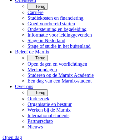
Oriënteren
Terug
Carrière
Studiekosten en financiering
Goed voorbereid starten
Ondersteuning en begeleiding
Informatie voor leidinggevenden
Stage in Nederland
Stage of studie in het buitenland
Beleef de Marnix
Terug
Open dagen en voorlichtingen
Meeloopdagen
Studeren op de Marnix Academie
Een dag van een Marnix-student
Over ons
Terug
Onderzoek
Organisatie en bestuur
Werken bij de Marnix
International students
Partnerschap
Nieuws
Open dag