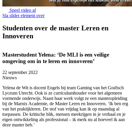
Speel video af
Sla slider element over
Studenten over de master Leren en
Innoveren
Masterstudent Yelena: ‘De MLI is een veilige
omgeving om in te leren en innoveren’
22 september 2022
1
Nieuws
Yelena de Wit is docent Engels bij team Gaming van het Grafisch
P
Lyceum Utrecht. Ook is ze curriculumhouder voor het algemeen
Z
vormende onderwijs. Naast haar werk volgt ze een masteropleiding
l
bij de Marnix Academie, de Master Leren en Innoveren. ‘Ik ben erg
M
van het praktijkleren. De stof van vrijdag kan ik op maandag al
a
toepassen. De kritische blik, mensen meekrijgen in je verhaal en je
v
eigen ontwikkeling als professional – ik merk nu al hoeveel ik aan
‘
deze master heb.’
c