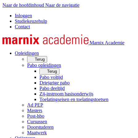
Naar de hoofdinhoud
Naar de navigatie
Inloggen
Studiekeuzehulp
Contact
Marnix Academie
Opleidingen
Terug
Pabo opleidingen
Terug
Pabo voltijd
Driejarige pabo
Pabo deeltijd
Zij-instroom basisonderwijs
Toelatingseisen en toelatingstoetsen
Ad PEP
Masters
Post-hbo
Cursussen
Doorstuderen
Maatwerk