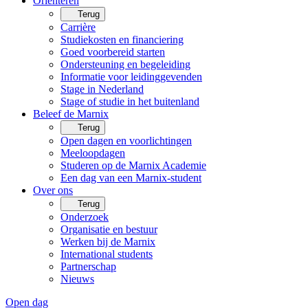
Oriënteren
Terug
Carrière
Studiekosten en financiering
Goed voorbereid starten
Ondersteuning en begeleiding
Informatie voor leidinggevenden
Stage in Nederland
Stage of studie in het buitenland
Beleef de Marnix
Terug
Open dagen en voorlichtingen
Meeloopdagen
Studeren op de Marnix Academie
Een dag van een Marnix-student
Over ons
Terug
Onderzoek
Organisatie en bestuur
Werken bij de Marnix
International students
Partnerschap
Nieuws
Open dag