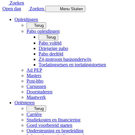
Zoeken
Open dag
Zoeken
Menu
Sluiten
Opleidingen
Terug
Pabo opleidingen
Terug
Pabo voltijd
Driejarige pabo
Pabo deeltijd
Zij-instroom basisonderwijs
Toelatingseisen en toelatingstoetsen
Ad PEP
Masters
Post-hbo
Cursussen
Doorstuderen
Maatwerk
Oriënteren
Terug
Carrière
Studiekosten en financiering
Goed voorbereid starten
Ondersteuning en begeleiding