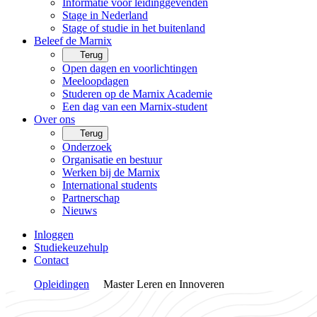
Informatie voor leidinggevenden
Stage in Nederland
Stage of studie in het buitenland
Beleef de Marnix
Terug
Open dagen en voorlichtingen
Meeloopdagen
Studeren op de Marnix Academie
Een dag van een Marnix-student
Over ons
Terug
Onderzoek
Organisatie en bestuur
Werken bij de Marnix
International students
Partnerschap
Nieuws
Inloggen
Studiekeuzehulp
Contact
Opleidingen
Master Leren en Innoveren