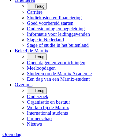
Oriënteren
Terug
Carrière
Studiekosten en financiering
Goed voorbereid starten
Ondersteuning en begeleiding
Informatie voor leidinggevenden
Stage in Nederland
Stage of studie in het buitenland
Beleef de Marnix
Terug
Open dagen en voorlichtingen
Meeloopdagen
Studeren op de Marnix Academie
Een dag van een Marnix-student
Over ons
Terug
Onderzoek
Organisatie en bestuur
Werken bij de Marnix
International students
Partnerschap
Nieuws
Open dag