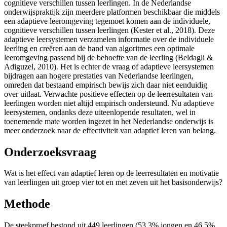
cognitieve verschillen tussen leerlingen. In de Nederlandse
onderwijspraktijk zijn meerdere platformen beschikbaar die middels
een adaptieve leeromgeving tegemoet komen aan de individuele,
cognitieve verschillen tussen leerlingen (Kester et al., 2018). Deze
adaptieve leersystemen verzamelen informatie over de individuele
leerling en creëren aan de hand van algoritmes een optimale
leeromgeving passend bij de behoefte van de leerling (Beldagli &
Adiguzel, 2010). Het is echter de vraag of adaptieve leersystemen
bijdragen aan hogere prestaties van Nederlandse leerlingen,
omreden dat bestaand empirisch bewijs zich daar niet eenduidig
over uitlaat. Verwachte positieve effecten op de leerresultaten van
leerlingen worden niet altijd empirisch ondersteund. Nu adaptieve
leersystemen, ondanks deze uiteenlopende resultaten, wel in
toenemende mate worden ingezet in het Nederlandse onderwijs is
meer onderzoek naar de effectiviteit van adaptief leren van belang.
Onderzoeksvraag
Wat is het effect van adaptief leren op de leerresultaten en motivatie
van leerlingen uit groep vier tot en met zeven uit het basisonderwijs?
Methode
De steekproef bestond uit 449 leerlingen (53,3% jongen en 46,5%