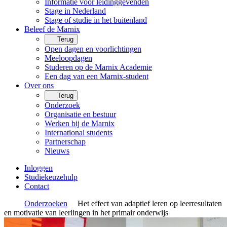
Informatie voor leidinggevenden
Stage in Nederland
Stage of studie in het buitenland
Beleef de Marnix
Terug
Open dagen en voorlichtingen
Meeloopdagen
Studeren op de Marnix Academie
Een dag van een Marnix-student
Over ons
Terug
Onderzoek
Organisatie en bestuur
Werken bij de Marnix
International students
Partnerschap
Nieuws
Inloggen
Studiekeuzehulp
Contact
Onderzoeken
Het effect van adaptief leren op leerresultaten
en motivatie van leerlingen in het primair onderwijs