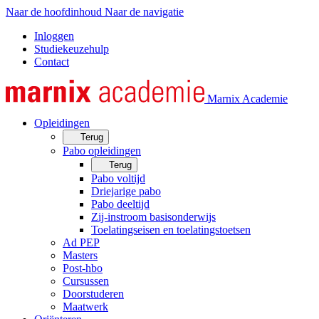
Naar de hoofdinhoud
Naar de navigatie
Inloggen
Studiekeuzehulp
Contact
Marnix Academie
Opleidingen
Terug
Pabo opleidingen
Terug
Pabo voltijd
Driejarige pabo
Pabo deeltijd
Zij-instroom basisonderwijs
Toelatingseisen en toelatingstoetsen
Ad PEP
Masters
Post-hbo
Cursussen
Doorstuderen
Maatwerk