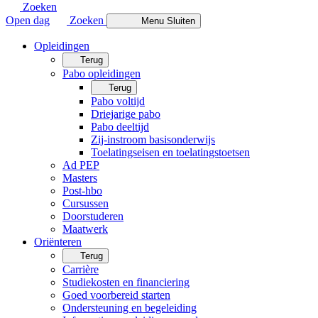
Zoeken
Open dag
Zoeken
Menu
Sluiten
Opleidingen
Terug
Pabo opleidingen
Terug
Pabo voltijd
Driejarige pabo
Pabo deeltijd
Zij-instroom basisonderwijs
Toelatingseisen en toelatingstoetsen
Ad PEP
Masters
Post-hbo
Cursussen
Doorstuderen
Maatwerk
Oriënteren
Terug
Carrière
Studiekosten en financiering
Goed voorbereid starten
Ondersteuning en begeleiding