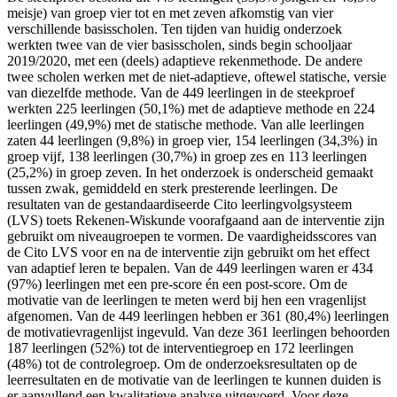
meisje) van groep vier tot en met zeven afkomstig van vier
verschillende basisscholen. Ten tijden van huidig onderzoek
werkten twee van de vier basisscholen, sinds begin schooljaar
2019/2020, met een (deels) adaptieve rekenmethode. De andere
twee scholen werken met de niet-adaptieve, oftewel statische, versie
van diezelfde methode. Van de 449 leerlingen in de steekproef
werkten 225 leerlingen (50,1%) met de adaptieve methode en 224
leerlingen (49,9%) met de statische methode. Van alle leerlingen
zaten 44 leerlingen (9,8%) in groep vier, 154 leerlingen (34,3%) in
groep vijf, 138 leerlingen (30,7%) in groep zes en 113 leerlingen
(25,2%) in groep zeven. In het onderzoek is onderscheid gemaakt
tussen zwak, gemiddeld en sterk presterende leerlingen. De
resultaten van de gestandaardiseerde Cito leerlingvolgsysteem
(LVS) toets Rekenen-Wiskunde voorafgaand aan de interventie zijn
gebruikt om niveaugroepen te vormen. De vaardigheidsscores van
de Cito LVS voor en na de interventie zijn gebruikt om het effect
van adaptief leren te bepalen. Van de 449 leerlingen waren er 434
(97%) leerlingen met een pre-score én een post-score. Om de
motivatie van de leerlingen te meten werd bij hen een vragenlijst
afgenomen. Van de 449 leerlingen hebben er 361 (80,4%) leerlingen
de motivatievragenlijst ingevuld. Van deze 361 leerlingen behoorden
187 leerlingen (52%) tot de interventiegroep en 172 leerlingen
(48%) tot de controlegroep. Om de onderzoeksresultaten op de
leerresultaten en de motivatie van de leerlingen te kunnen duiden is
er aanvullend een kwalitatieve analyse uitgevoerd. Voor deze