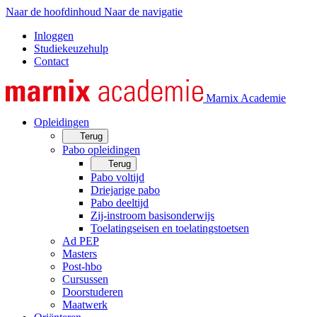
Naar de hoofdinhoud
Naar de navigatie
Inloggen
Studiekeuzehulp
Contact
Marnix Academie
Opleidingen
Terug
Pabo opleidingen
Terug
Pabo voltijd
Driejarige pabo
Pabo deeltijd
Zij-instroom basisonderwijs
Toelatingseisen en toelatingstoetsen
Ad PEP
Masters
Post-hbo
Cursussen
Doorstuderen
Maatwerk