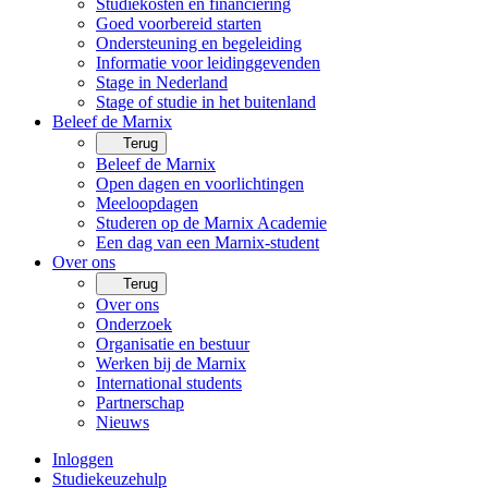
Studiekosten en financiering
Goed voorbereid starten
Ondersteuning en begeleiding
Informatie voor leidinggevenden
Stage in Nederland
Stage of studie in het buitenland
Beleef de Marnix
Terug
Beleef de Marnix
Open dagen en voorlichtingen
Meeloopdagen
Studeren op de Marnix Academie
Een dag van een Marnix-student
Over ons
Terug
Over ons
Onderzoek
Organisatie en bestuur
Werken bij de Marnix
International students
Partnerschap
Nieuws
Inloggen
Studiekeuzehulp