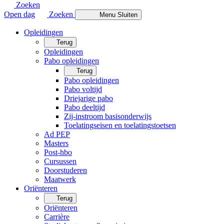
Zoeken
Open dag
Zoeken
Menu
Sluiten
Opleidingen
Terug
Opleidingen
Pabo opleidingen
Terug
Pabo opleidingen
Pabo voltijd
Driejarige pabo
Pabo deeltijd
Zij-instroom basisonderwijs
Toelatingseisen en toelatingstoetsen
Ad PEP
Masters
Post-hbo
Cursussen
Doorstuderen
Maatwerk
Oriënteren
Terug
Oriënteren
Carrière