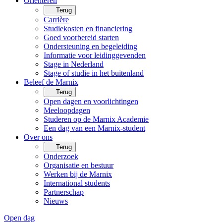
Oriënteren
Terug
Carrière
Studiekosten en financiering
Goed voorbereid starten
Ondersteuning en begeleiding
Informatie voor leidinggevenden
Stage in Nederland
Stage of studie in het buitenland
Beleef de Marnix
Terug
Open dagen en voorlichtingen
Meeloopdagen
Studeren op de Marnix Academie
Een dag van een Marnix-student
Over ons
Terug
Onderzoek
Organisatie en bestuur
Werken bij de Marnix
International students
Partnerschap
Nieuws
Open dag