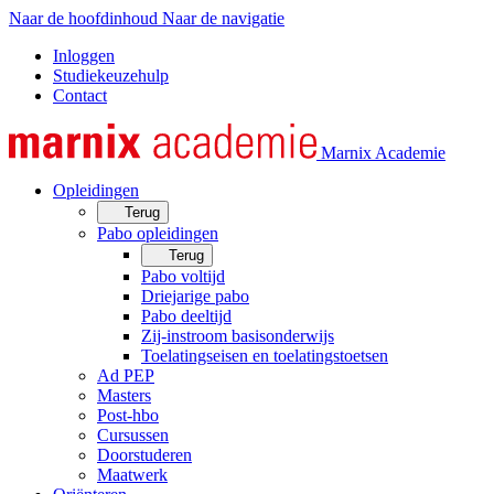
Naar de hoofdinhoud
Naar de navigatie
Inloggen
Studiekeuzehulp
Contact
Marnix Academie
Opleidingen
Terug
Pabo opleidingen
Terug
Pabo voltijd
Driejarige pabo
Pabo deeltijd
Zij-instroom basisonderwijs
Toelatingseisen en toelatingstoetsen
Ad PEP
Masters
Post-hbo
Cursussen
Doorstuderen
Maatwerk