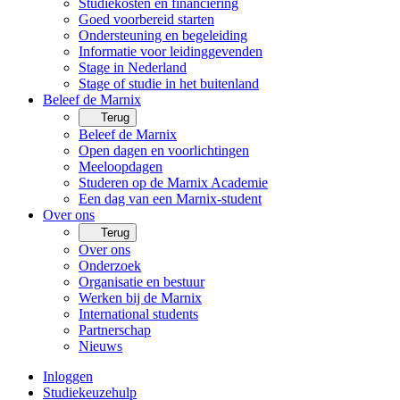
Studiekosten en financiering
Goed voorbereid starten
Ondersteuning en begeleiding
Informatie voor leidinggevenden
Stage in Nederland
Stage of studie in het buitenland
Beleef de Marnix
Terug
Beleef de Marnix
Open dagen en voorlichtingen
Meeloopdagen
Studeren op de Marnix Academie
Een dag van een Marnix-student
Over ons
Terug
Over ons
Onderzoek
Organisatie en bestuur
Werken bij de Marnix
International students
Partnerschap
Nieuws
Inloggen
Studiekeuzehulp