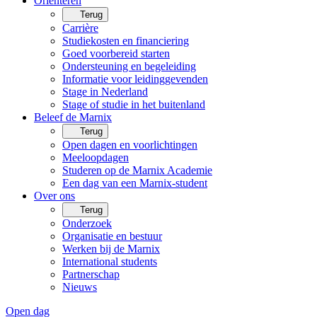
Oriënteren
Terug
Carrière
Studiekosten en financiering
Goed voorbereid starten
Ondersteuning en begeleiding
Informatie voor leidinggevenden
Stage in Nederland
Stage of studie in het buitenland
Beleef de Marnix
Terug
Open dagen en voorlichtingen
Meeloopdagen
Studeren op de Marnix Academie
Een dag van een Marnix-student
Over ons
Terug
Onderzoek
Organisatie en bestuur
Werken bij de Marnix
International students
Partnerschap
Nieuws
Open dag