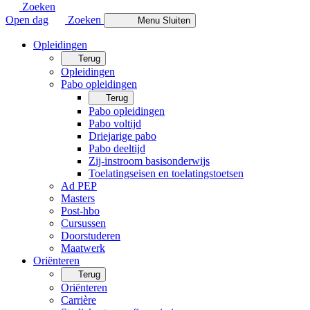
Zoeken
Open dag
Zoeken
Menu
Sluiten
Opleidingen
Terug
Opleidingen
Pabo opleidingen
Terug
Pabo opleidingen
Pabo voltijd
Driejarige pabo
Pabo deeltijd
Zij-instroom basisonderwijs
Toelatingseisen en toelatingstoetsen
Ad PEP
Masters
Post-hbo
Cursussen
Doorstuderen
Maatwerk
Oriënteren
Terug
Oriënteren
Carrière