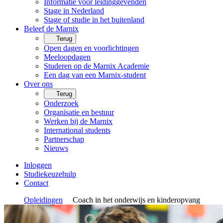
Informatie voor leidinggevenden
Stage in Nederland
Stage of studie in het buitenland
Beleef de Marnix
Terug
Open dagen en voorlichtingen
Meeloopdagen
Studeren op de Marnix Academie
Een dag van een Marnix-student
Over ons
Terug
Onderzoek
Organisatie en bestuur
Werken bij de Marnix
International students
Partnerschap
Nieuws
Inloggen
Studiekeuzehulp
Contact
Opleidingen
Coach in het onderwijs en kinderopvang