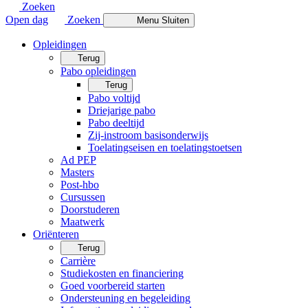
Zoeken
Open dag
Zoeken
Menu
Sluiten
Opleidingen
Terug
Pabo opleidingen
Terug
Pabo voltijd
Driejarige pabo
Pabo deeltijd
Zij-instroom basisonderwijs
Toelatingseisen en toelatingstoetsen
Ad PEP
Masters
Post-hbo
Cursussen
Doorstuderen
Maatwerk
Oriënteren
Terug
Carrière
Studiekosten en financiering
Goed voorbereid starten
Ondersteuning en begeleiding