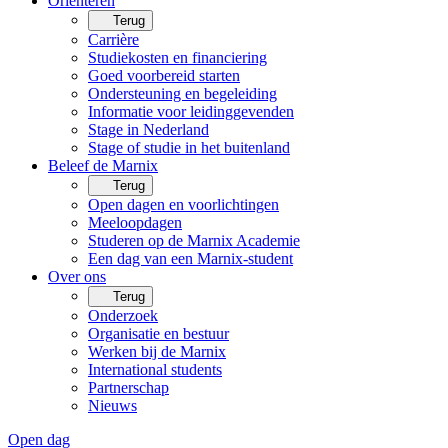
Oriënteren
Terug
Carrière
Studiekosten en financiering
Goed voorbereid starten
Ondersteuning en begeleiding
Informatie voor leidinggevenden
Stage in Nederland
Stage of studie in het buitenland
Beleef de Marnix
Terug
Open dagen en voorlichtingen
Meeloopdagen
Studeren op de Marnix Academie
Een dag van een Marnix-student
Over ons
Terug
Onderzoek
Organisatie en bestuur
Werken bij de Marnix
International students
Partnerschap
Nieuws
Open dag