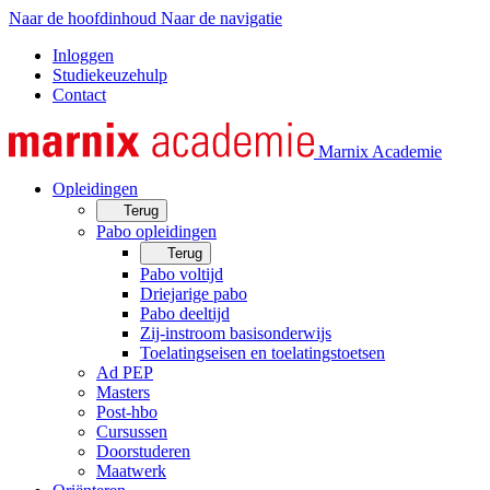
Naar de hoofdinhoud
Naar de navigatie
Inloggen
Studiekeuzehulp
Contact
Marnix Academie
Opleidingen
Terug
Pabo opleidingen
Terug
Pabo voltijd
Driejarige pabo
Pabo deeltijd
Zij-instroom basisonderwijs
Toelatingseisen en toelatingstoetsen
Ad PEP
Masters
Post-hbo
Cursussen
Doorstuderen
Maatwerk