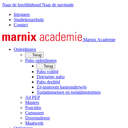
Naar de hoofdinhoud
Naar de navigatie
Inloggen
Studiekeuzehulp
Contact
Marnix Academie
Opleidingen
Terug
Pabo opleidingen
Terug
Pabo voltijd
Driejarige pabo
Pabo deeltijd
Zij-instroom basisonderwijs
Toelatingseisen en toelatingstoetsen
Ad PEP
Masters
Post-hbo
Cursussen
Doorstuderen
Maatwerk