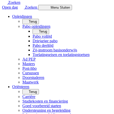
Zoeken
Open dag
Zoeken
Menu
Sluiten
Opleidingen
Terug
Pabo opleidingen
Terug
Pabo voltijd
Driejarige pabo
Pabo deeltijd
Zij-instroom basisonderwijs
Toelatingseisen en toelatingstoetsen
Ad PEP
Masters
Post-hbo
Cursussen
Doorstuderen
Maatwerk
Oriënteren
Terug
Carrière
Studiekosten en financiering
Goed voorbereid starten
Ondersteuning en begeleiding