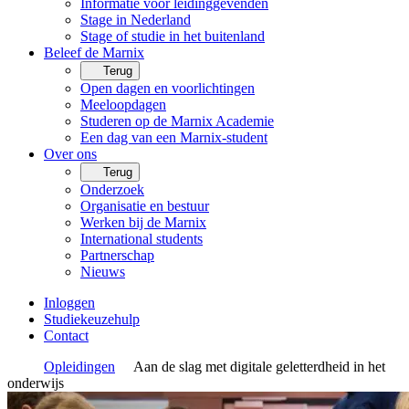
Informatie voor leidinggevenden
Stage in Nederland
Stage of studie in het buitenland
Beleef de Marnix
Terug
Open dagen en voorlichtingen
Meeloopdagen
Studeren op de Marnix Academie
Een dag van een Marnix-student
Over ons
Terug
Onderzoek
Organisatie en bestuur
Werken bij de Marnix
International students
Partnerschap
Nieuws
Inloggen
Studiekeuzehulp
Contact
Opleidingen
Aan de slag met digitale geletterdheid in het
onderwijs