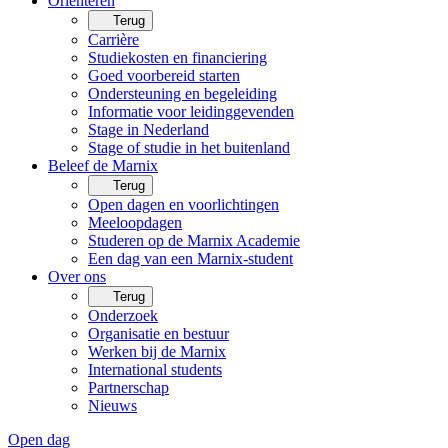
Oriënteren
Terug
Carrière
Studiekosten en financiering
Goed voorbereid starten
Ondersteuning en begeleiding
Informatie voor leidinggevenden
Stage in Nederland
Stage of studie in het buitenland
Beleef de Marnix
Terug
Open dagen en voorlichtingen
Meeloopdagen
Studeren op de Marnix Academie
Een dag van een Marnix-student
Over ons
Terug
Onderzoek
Organisatie en bestuur
Werken bij de Marnix
International students
Partnerschap
Nieuws
Open dag