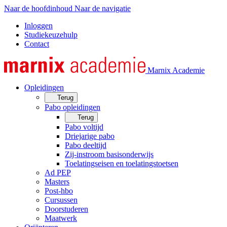
Naar de hoofdinhoud
Naar de navigatie
Inloggen
Studiekeuzehulp
Contact
Marnix Academie
Opleidingen
Terug
Pabo opleidingen
Terug
Pabo voltijd
Driejarige pabo
Pabo deeltijd
Zij-instroom basisonderwijs
Toelatingseisen en toelatingstoetsen
Ad PEP
Masters
Post-hbo
Cursussen
Doorstuderen
Maatwerk