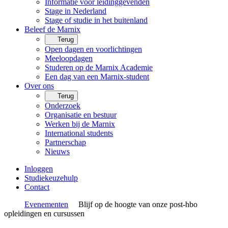
Informatie voor leidinggevenden
Stage in Nederland
Stage of studie in het buitenland
Beleef de Marnix
Terug
Open dagen en voorlichtingen
Meeloopdagen
Studeren op de Marnix Academie
Een dag van een Marnix-student
Over ons
Terug
Onderzoek
Organisatie en bestuur
Werken bij de Marnix
International students
Partnerschap
Nieuws
Inloggen
Studiekeuzehulp
Contact
Evenementen
Blijf op de hoogte van onze post-hbo
opleidingen en cursussen