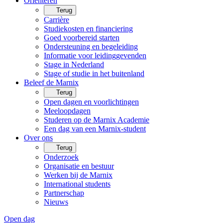
Oriënteren
Terug
Carrière
Studiekosten en financiering
Goed voorbereid starten
Ondersteuning en begeleiding
Informatie voor leidinggevenden
Stage in Nederland
Stage of studie in het buitenland
Beleef de Marnix
Terug
Open dagen en voorlichtingen
Meeloopdagen
Studeren op de Marnix Academie
Een dag van een Marnix-student
Over ons
Terug
Onderzoek
Organisatie en bestuur
Werken bij de Marnix
International students
Partnerschap
Nieuws
Open dag