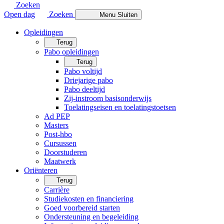
Zoeken
Open dag
Zoeken
Menu
Sluiten
Opleidingen
Terug
Pabo opleidingen
Terug
Pabo voltijd
Driejarige pabo
Pabo deeltijd
Zij-instroom basisonderwijs
Toelatingseisen en toelatingstoetsen
Ad PEP
Masters
Post-hbo
Cursussen
Doorstuderen
Maatwerk
Oriënteren
Terug
Carrière
Studiekosten en financiering
Goed voorbereid starten
Ondersteuning en begeleiding