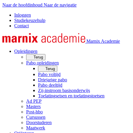
Naar de hoofdinhoud
Naar de navigatie
Inloggen
Studiekeuzehulp
Contact
Marnix Academie
Opleidingen
Terug
Pabo opleidingen
Terug
Pabo voltijd
Driejarige pabo
Pabo deeltijd
Zij-instroom basisonderwijs
Toelatingseisen en toelatingstoetsen
Ad PEP
Masters
Post-hbo
Cursussen
Doorstuderen
Maatwerk