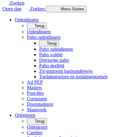
Zoeken
Open dag
Zoeken
Menu
Sluiten
Opleidingen
Terug
Opleidingen
Pabo opleidingen
Terug
Pabo opleidingen
Pabo voltijd
Driejarige pabo
Pabo deeltijd
Zij-instroom basisonderwijs
Toelatingseisen en toelatingstoetsen
Ad PEP
Masters
Post-hbo
Cursussen
Doorstuderen
Maatwerk
Oriënteren
Terug
Oriënteren
Carrière