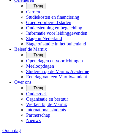
Oriënteren
Terug
Carrière
Studiekosten en financiering
Goed voorbereid starten
Ondersteuning en begeleiding
Informatie voor leidinggevenden
Stage in Nederland
Stage of studie in het buitenland
Beleef de Marnix
Terug
Open dagen en voorlichtingen
Meeloopdagen
Studeren op de Marnix Academie
Een dag van een Marnix-student
Over ons
Terug
Onderzoek
Organisatie en bestuur
Werken bij de Marnix
International students
Partnerschap
Nieuws
Open dag