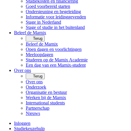
Studiekosten en financiering
Goed voorbereid starten
Ondersteuning en begeleiding
Informatie voor leidinggevenden
Stage in Nederland
Stage of studie in het buitenland
Beleef de Marnix
Terug
Beleef de Marnix
Open dagen en voorlichtingen
Meeloopdagen
Studeren op de Marnix Academie
Een dag van een Marnix-student
Over ons
Terug
Over ons
Onderzoek
Organisatie en bestuur
Werken bij de Marnix
International students
Partnerschap
Nieuws
Inloggen
Studiekeuzehulp