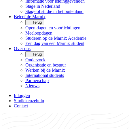
Informatie voor leidinggevenden
Stage in Nederland
Stage of studie in het buitenland
Beleef de Marnix
Terug
Open dagen en voorlichtingen
Meeloopdagen
Studeren op de Marnix Academie
Een dag van een Marnix-student
Over ons
Terug
Onderzoek
Organisatie en bestuur
Werken bij de Marnix
International students
Partnerschap
Nieuws
Inloggen
Studiekeuzehulp
Contact