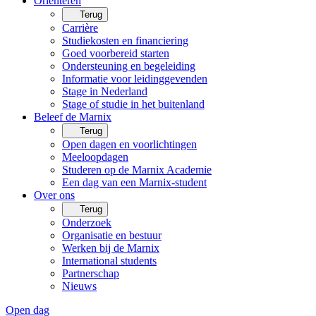
Oriënteren
Terug
Carrière
Studiekosten en financiering
Goed voorbereid starten
Ondersteuning en begeleiding
Informatie voor leidinggevenden
Stage in Nederland
Stage of studie in het buitenland
Beleef de Marnix
Terug
Open dagen en voorlichtingen
Meeloopdagen
Studeren op de Marnix Academie
Een dag van een Marnix-student
Over ons
Terug
Onderzoek
Organisatie en bestuur
Werken bij de Marnix
International students
Partnerschap
Nieuws
Open dag