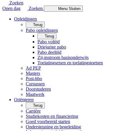
Zoeken
Open dag
Zoeken
Menu
Sluiten
Opleidingen
Terug
Pabo opleidingen
Terug
Pabo voltijd
Driejarige pabo
Pabo deeltijd
Zij-instroom basisonderwijs
Toelatingseisen en toelatingstoetsen
Ad PEP
Masters
Post-hbo
Cursussen
Doorstuderen
Maatwerk
Oriënteren
Terug
Carrière
Studiekosten en financiering
Goed voorbereid starten
Ondersteuning en begeleiding