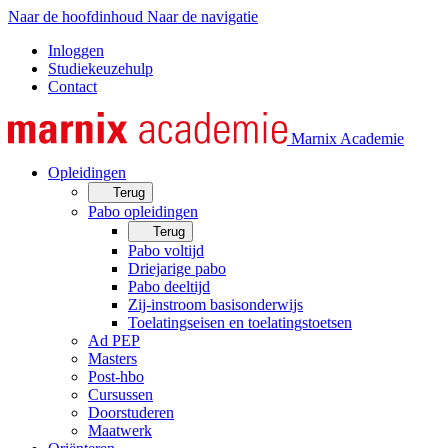
Naar de hoofdinhoud
Naar de navigatie
Inloggen
Studiekeuzehulp
Contact
Marnix Academie
Opleidingen
Terug
Pabo opleidingen
Terug
Pabo voltijd
Driejarige pabo
Pabo deeltijd
Zij-instroom basisonderwijs
Toelatingseisen en toelatingstoetsen
Ad PEP
Masters
Post-hbo
Cursussen
Doorstuderen
Maatwerk