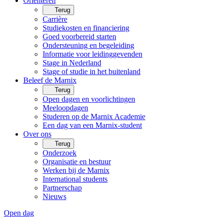
Oriënteren
Terug
Carrière
Studiekosten en financiering
Goed voorbereid starten
Ondersteuning en begeleiding
Informatie voor leidinggevenden
Stage in Nederland
Stage of studie in het buitenland
Beleef de Marnix
Terug
Open dagen en voorlichtingen
Meeloopdagen
Studeren op de Marnix Academie
Een dag van een Marnix-student
Over ons
Terug
Onderzoek
Organisatie en bestuur
Werken bij de Marnix
International students
Partnerschap
Nieuws
Open dag