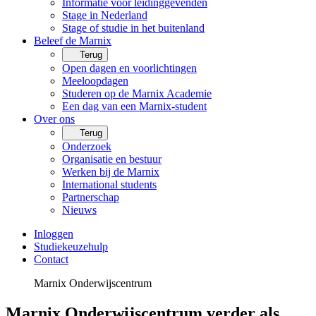
Informatie voor leidinggevenden
Stage in Nederland
Stage of studie in het buitenland
Beleef de Marnix
Terug
Open dagen en voorlichtingen
Meeloopdagen
Studeren op de Marnix Academie
Een dag van een Marnix-student
Over ons
Terug
Onderzoek
Organisatie en bestuur
Werken bij de Marnix
International students
Partnerschap
Nieuws
Inloggen
Studiekeuzehulp
Contact
Marnix Onderwijscentrum
Marnix Onderwijscentrum verder als