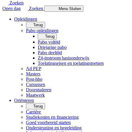
Zoeken
Open dag
Zoeken
Menu
Sluiten
Opleidingen
Terug
Pabo opleidingen
Terug
Pabo voltijd
Driejarige pabo
Pabo deeltijd
Zij-instroom basisonderwijs
Toelatingseisen en toelatingstoetsen
Ad PEP
Masters
Post-hbo
Cursussen
Doorstuderen
Maatwerk
Oriënteren
Terug
Carrière
Studiekosten en financiering
Goed voorbereid starten
Ondersteuning en begeleiding