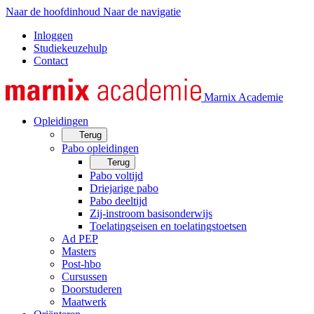
Naar de hoofdinhoud
Naar de navigatie
Inloggen
Studiekeuzehulp
Contact
Marnix Academie
Opleidingen
Terug
Pabo opleidingen
Terug
Pabo voltijd
Driejarige pabo
Pabo deeltijd
Zij-instroom basisonderwijs
Toelatingseisen en toelatingstoetsen
Ad PEP
Masters
Post-hbo
Cursussen
Doorstuderen
Maatwerk