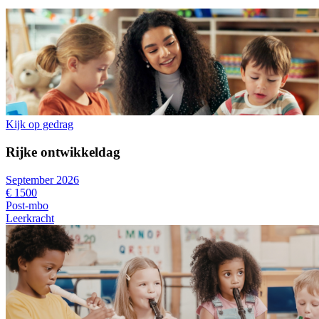
Kijk op gedrag
Rijke ontwikkeldag
September 2026
€ 1500
Post-mbo
Leerkracht