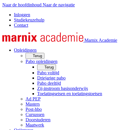
Naar de hoofdinhoud
Naar de navigatie
Inloggen
Studiekeuzehulp
Contact
Marnix Academie
Opleidingen
Terug
Pabo opleidingen
Terug
Pabo voltijd
Driejarige pabo
Pabo deeltijd
Zij-instroom basisonderwijs
Toelatingseisen en toelatingstoetsen
Ad PEP
Masters
Post-hbo
Cursussen
Doorstuderen
Maatwerk