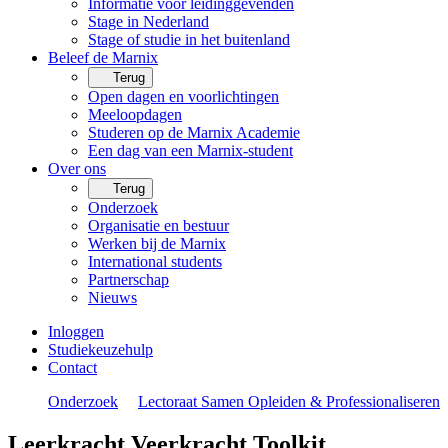
Informatie voor leidinggevenden
Stage in Nederland
Stage of studie in het buitenland
Beleef de Marnix
Terug
Open dagen en voorlichtingen
Meeloopdagen
Studeren op de Marnix Academie
Een dag van een Marnix-student
Over ons
Terug
Onderzoek
Organisatie en bestuur
Werken bij de Marnix
International students
Partnerschap
Nieuws
Inloggen
Studiekeuzehulp
Contact
Onderzoek
Lectoraat Samen Opleiden & Professionaliseren
Leerkracht Veerkracht Toolkit