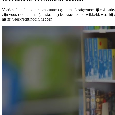
Veerkracht helpt bij het om kunnen gaan met lastige/moeilijke situati
zijn voor, door en met (aanstaande) leerkrachten ontwikkeld, waarbij 
als zij veerkracht nodig hebben.