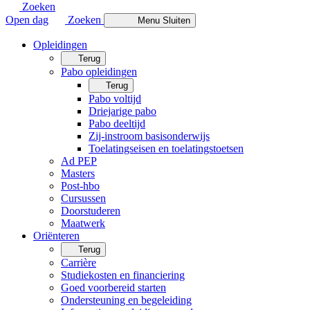
Zoeken
Open dag
Zoeken
Menu
Sluiten
Opleidingen
Terug
Pabo opleidingen
Terug
Pabo voltijd
Driejarige pabo
Pabo deeltijd
Zij-instroom basisonderwijs
Toelatingseisen en toelatingstoetsen
Ad PEP
Masters
Post-hbo
Cursussen
Doorstuderen
Maatwerk
Oriënteren
Terug
Carrière
Studiekosten en financiering
Goed voorbereid starten
Ondersteuning en begeleiding