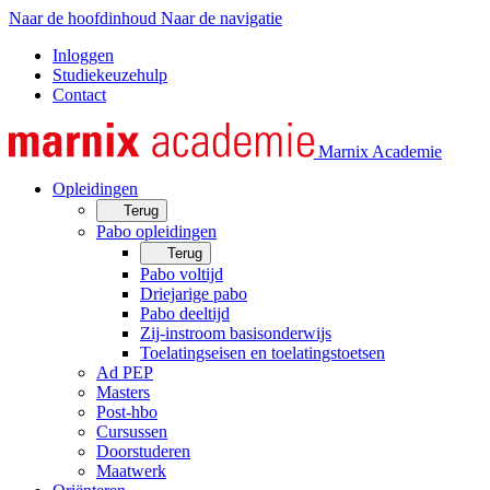
Naar de hoofdinhoud
Naar de navigatie
Inloggen
Studiekeuzehulp
Contact
Marnix Academie
Opleidingen
Terug
Pabo opleidingen
Terug
Pabo voltijd
Driejarige pabo
Pabo deeltijd
Zij-instroom basisonderwijs
Toelatingseisen en toelatingstoetsen
Ad PEP
Masters
Post-hbo
Cursussen
Doorstuderen
Maatwerk