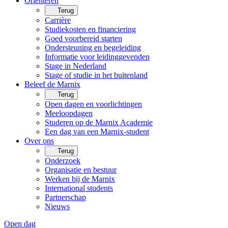
Oriënteren
Terug
Carrière
Studiekosten en financiering
Goed voorbereid starten
Ondersteuning en begeleiding
Informatie voor leidinggevenden
Stage in Nederland
Stage of studie in het buitenland
Beleef de Marnix
Terug
Open dagen en voorlichtingen
Meeloopdagen
Studeren op de Marnix Academie
Een dag van een Marnix-student
Over ons
Terug
Onderzoek
Organisatie en bestuur
Werken bij de Marnix
International students
Partnerschap
Nieuws
Open dag