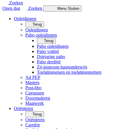
Zoeken
Open dag
Zoeken
Menu
Sluiten
Opleidingen
Terug
Opleidingen
Pabo opleidingen
Terug
Pabo opleidingen
Pabo voltijd
Driejarige pabo
Pabo deeltijd
Zij-instroom basisonderwijs
Toelatingseisen en toelatingstoetsen
Ad PEP
Masters
Post-hbo
Cursussen
Doorstuderen
Maatwerk
Oriënteren
Terug
Oriënteren
Carrière