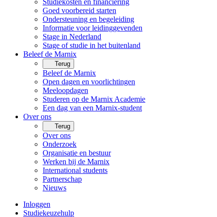
Studiekosten en financiering
Goed voorbereid starten
Ondersteuning en begeleiding
Informatie voor leidinggevenden
Stage in Nederland
Stage of studie in het buitenland
Beleef de Marnix
Terug
Beleef de Marnix
Open dagen en voorlichtingen
Meeloopdagen
Studeren op de Marnix Academie
Een dag van een Marnix-student
Over ons
Terug
Over ons
Onderzoek
Organisatie en bestuur
Werken bij de Marnix
International students
Partnerschap
Nieuws
Inloggen
Studiekeuzehulp