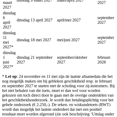
dinsdag 9 maart 2027
maart/april 2027
maart
2027
2027
dinsdag
6
september
dinsdag 13 april 2027
april/mei 2027
april
2027
2027
dinsdag
11
september
dinsdag 18 mei 2027
mei/juni 2027
mei
2027
2027*
dinsdag
1
dinsdag 21 september
september/oktober
februari
juni
2027
2027
2028
2027*
*
Let op
: 24 november en 11 mei zijn de laatste afnamedata die het
nog mogelijk maken om bij gebleken geschiktheid resp. in februari
en september 2027 te starten met de scholing voor zij-instromers. Bij
het niet behalen van die toets, moet er dan wel voor worden
gekozen om toch direct door te gaan met de overige onderdelen van
het geschiktheidsonderzoek. Je wordt dan betalingsplichtig voor het
gehele onderzoek (€ 2.250,-). De reken- en wiskundetoets (RWT)
wordt dan mogelijk het laatste onderdeel dat met een positief
resultaat moet worden afgerond (zie ook beschrijving ‘Uitslag onder