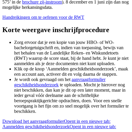
575’ in de
brochure zij-instroom
). 8 december en 1 juni zijn dan nog
mogelijke herkansingsdata.
Handreikingen om te oefenen voor de RWT
Korte weergave inschrijfprocedure
Zorg ervoor dat je een kopie van jouw HBO- of WO-
bachelorgetuigschrift en, indien van toepassing, bewijs van
het behalen van de Landelijke Reken- en Wiskundetoets
(RWT) waarop de score staat, bij de hand hebt. Je kunt je niet
aanmelden als je deze documenten niet kunt uploaden.
Klik op de knop ‘Aanmelden geschiktheidsonderzoek’, maak
een account aan, activeer dit en volg daarna de stappen.
Je wordt ook gevraagd om het
aanvraagformulier
geschiktheidsonderzoek
te uploaden. Mocht je hierover nog
niet beschikken, dan kan je dit op een later moment, maar in
ieder geval vóór deelname aan de schriftelijke
beroepspraktijkgerichte opdrachten, doen. Voor een snelle
voortgang is het fijn om zo snel mogelijk over het formulier te
beschikken.
Download het aanvraagformulier
Opent in een nieuwe tab:
Aanmelden geschiktheidsonderzoek
Opent in een nieuwe tab: