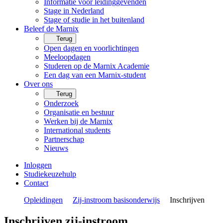
Informatie voor leidinggevenden
Stage in Nederland
Stage of studie in het buitenland
Beleef de Marnix
Terug
Open dagen en voorlichtingen
Meeloopdagen
Studeren op de Marnix Academie
Een dag van een Marnix-student
Over ons
Terug
Onderzoek
Organisatie en bestuur
Werken bij de Marnix
International students
Partnerschap
Nieuws
Inloggen
Studiekeuzehulp
Contact
Opleidingen
Zij-instroom basisonderwijs
Inschrijven
Inschrijven zij-instroom