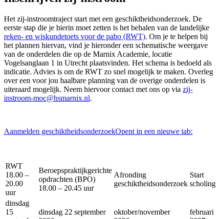
Het zij-instroomtraject start met een geschiktheidsonderzoek. De
eerste stap die je hierin moet zetten is het behalen van de landelijke
reken- en wiskundetoets voor de pabo (RWT)
. Om je te helpen bij
het plannen hiervan, vind je hieronder een schematische weergave
van de onderdelen die op de Marnix Academie, locatie
Vogelsanglaan 1 in Utrecht plaatsvinden. Het schema is bedoeld als
indicatie. Advies is om de RWT zo snel mogelijk te maken. Overleg
over een voor jou haalbare planning van de overige onderdelen is
uiteraard mogelijk. Neem hiervoor contact met ons op via
zij-
instroom-moc@hsmarnix.nl
.
Aanmelden geschiktheidsonderzoek
Opent in een nieuwe tab:
RWT
Beroepspraktijkgerichte
18.00 –
Afronding
Start
opdrachten (BPO)
20.00
geschiktheidsonderzoek
scholing
18.00 – 20.45 uur
uur
dinsdag
15
dinsdag 22 september
oktober/november
februari