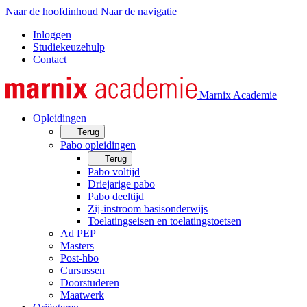
Naar de hoofdinhoud
Naar de navigatie
Inloggen
Studiekeuzehulp
Contact
Marnix Academie
Opleidingen
Terug
Pabo opleidingen
Terug
Pabo voltijd
Driejarige pabo
Pabo deeltijd
Zij-instroom basisonderwijs
Toelatingseisen en toelatingstoetsen
Ad PEP
Masters
Post-hbo
Cursussen
Doorstuderen
Maatwerk