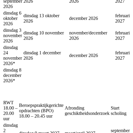
september
2026
2026
2027
2026
dinsdag 6
dinsdag 13 oktober
februari
oktober
december 2026
2026
2027
2026
dinsdag 3
dinsdag 10 november
november/december
februari
november
2026
2026
2027
2026
dinsdag
24
dinsdag 1 december
februari
december 2026
november
2026
2027
2026*
dinsdag 8
december
2026*
RWT
Beroepspraktijkgerichte
18.00 –
Afronding
Start
opdrachten (BPO)
20.00
geschiktheidsonderzoek
scholing
18.00 – 20.45 uur
uur
dinsdag
2
september