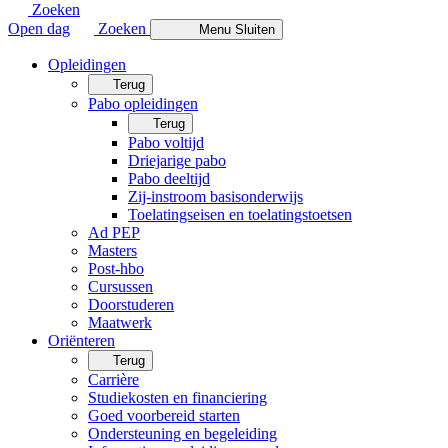
Zoeken
Open dag
Zoeken
Menu
Sluiten
Opleidingen
Terug
Pabo opleidingen
Terug
Pabo voltijd
Driejarige pabo
Pabo deeltijd
Zij-instroom basisonderwijs
Toelatingseisen en toelatingstoetsen
Ad PEP
Masters
Post-hbo
Cursussen
Doorstuderen
Maatwerk
Oriënteren
Terug
Carrière
Studiekosten en financiering
Goed voorbereid starten
Ondersteuning en begeleiding