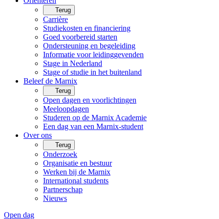
Oriënteren
Terug
Carrière
Studiekosten en financiering
Goed voorbereid starten
Ondersteuning en begeleiding
Informatie voor leidinggevenden
Stage in Nederland
Stage of studie in het buitenland
Beleef de Marnix
Terug
Open dagen en voorlichtingen
Meeloopdagen
Studeren op de Marnix Academie
Een dag van een Marnix-student
Over ons
Terug
Onderzoek
Organisatie en bestuur
Werken bij de Marnix
International students
Partnerschap
Nieuws
Open dag