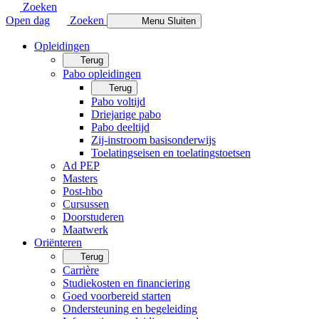
Zoeken
Open dag
Zoeken
Menu
Sluiten
Opleidingen
Terug
Pabo opleidingen
Terug
Pabo voltijd
Driejarige pabo
Pabo deeltijd
Zij-instroom basisonderwijs
Toelatingseisen en toelatingstoetsen
Ad PEP
Masters
Post-hbo
Cursussen
Doorstuderen
Maatwerk
Oriënteren
Terug
Carrière
Studiekosten en financiering
Goed voorbereid starten
Ondersteuning en begeleiding