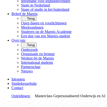
Informatie voor leidinggevenden
Stage in Nederland
Stage of studie in het buitenland
Beleef de Marnix
Terug
Open dagen en voorlichtingen
Meeloopdagen
Studeren op de Marnix Academie
Een dag van een Marnix-student
Over ons
Terug
Onderzoek
Organisatie en bestuur
Werken bij de Marnix
International students
Partnerschap
Nieuws
Inloggen
Studiekeuzehulp
Contact
Opleidingen
Masterclass Gepersonaliseerd Onderwijs en AI