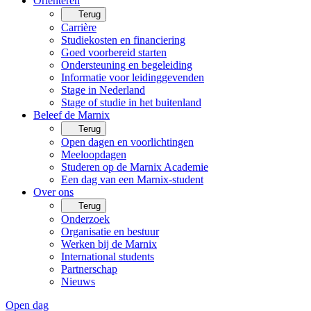
Oriënteren
Terug
Carrière
Studiekosten en financiering
Goed voorbereid starten
Ondersteuning en begeleiding
Informatie voor leidinggevenden
Stage in Nederland
Stage of studie in het buitenland
Beleef de Marnix
Terug
Open dagen en voorlichtingen
Meeloopdagen
Studeren op de Marnix Academie
Een dag van een Marnix-student
Over ons
Terug
Onderzoek
Organisatie en bestuur
Werken bij de Marnix
International students
Partnerschap
Nieuws
Open dag