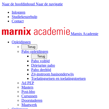
Naar de hoofdinhoud
Naar de navigatie
Inloggen
Studiekeuzehulp
Contact
Marnix Academie
Opleidingen
Terug
Pabo opleidingen
Terug
Pabo voltijd
Driejarige pabo
Pabo deeltijd
Zij-instroom basisonderwijs
Toelatingseisen en toelatingstoetsen
Ad PEP
Masters
Post-hbo
Cursussen
Doorstuderen
Maatwerk