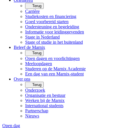
Oriënteren
Terug
Carrière
Studiekosten en financiering
Goed voorbereid starten
Ondersteuning en begeleiding
Informatie voor leidinggevenden
Stage in Nederland
Stage of studie in het buitenland
Beleef de Marnix
Terug
Open dagen en voorlichtingen
Meeloopdagen
Studeren op de Marnix Academie
Een dag van een Marnix-student
Over ons
Terug
Onderzoek
Organisatie en bestuur
Werken bij de Marnix
International students
Partnerschap
Nieuws
Open dag