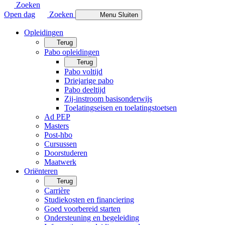
Zoeken
Open dag
Zoeken
Menu
Sluiten
Opleidingen
Terug
Pabo opleidingen
Terug
Pabo voltijd
Driejarige pabo
Pabo deeltijd
Zij-instroom basisonderwijs
Toelatingseisen en toelatingstoetsen
Ad PEP
Masters
Post-hbo
Cursussen
Doorstuderen
Maatwerk
Oriënteren
Terug
Carrière
Studiekosten en financiering
Goed voorbereid starten
Ondersteuning en begeleiding