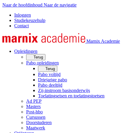
Naar de hoofdinhoud
Naar de navigatie
Inloggen
Studiekeuzehulp
Contact
Marnix Academie
Opleidingen
Terug
Pabo opleidingen
Terug
Pabo voltijd
Driejarige pabo
Pabo deeltijd
Zij-instroom basisonderwijs
Toelatingseisen en toelatingstoetsen
Ad PEP
Masters
Post-hbo
Cursussen
Doorstuderen
Maatwerk