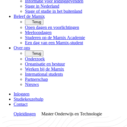
Informatie voor leidinggevenden
Stage in Nederland
Stage of studie in het buitenland
Beleef de Marnix
Terug
Open dagen en voorlichtingen
Meeloopdagen
Studeren op de Marnix Academie
Een dag van een Marnix-student
Over ons
Terug
Onderzoek
Organisatie en bestuur
Werken bij de Marnix
International students
Partnerschap
Nieuws
Inloggen
Studiekeuzehulp
Contact
Opleidingen
Master Onderwijs en Technologie