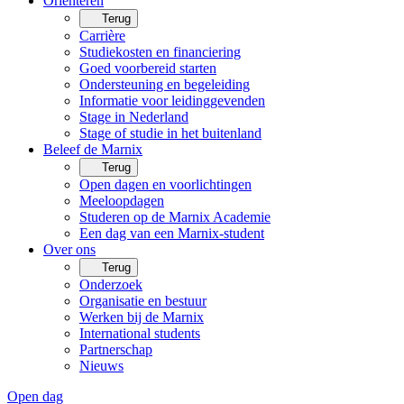
Oriënteren
Terug
Carrière
Studiekosten en financiering
Goed voorbereid starten
Ondersteuning en begeleiding
Informatie voor leidinggevenden
Stage in Nederland
Stage of studie in het buitenland
Beleef de Marnix
Terug
Open dagen en voorlichtingen
Meeloopdagen
Studeren op de Marnix Academie
Een dag van een Marnix-student
Over ons
Terug
Onderzoek
Organisatie en bestuur
Werken bij de Marnix
International students
Partnerschap
Nieuws
Open dag