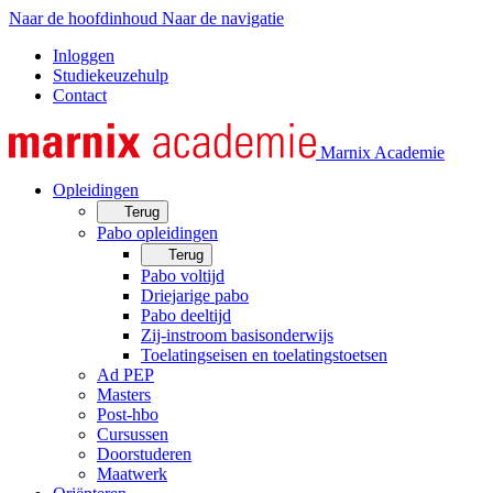
Naar de hoofdinhoud
Naar de navigatie
Inloggen
Studiekeuzehulp
Contact
Marnix Academie
Opleidingen
Terug
Pabo opleidingen
Terug
Pabo voltijd
Driejarige pabo
Pabo deeltijd
Zij-instroom basisonderwijs
Toelatingseisen en toelatingstoetsen
Ad PEP
Masters
Post-hbo
Cursussen
Doorstuderen
Maatwerk