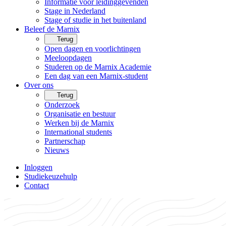
Informatie voor leidinggevenden
Stage in Nederland
Stage of studie in het buitenland
Beleef de Marnix
Terug
Open dagen en voorlichtingen
Meeloopdagen
Studeren op de Marnix Academie
Een dag van een Marnix-student
Over ons
Terug
Onderzoek
Organisatie en bestuur
Werken bij de Marnix
International students
Partnerschap
Nieuws
Inloggen
Studiekeuzehulp
Contact