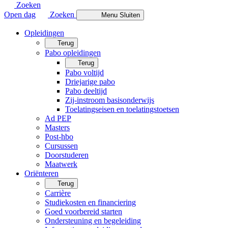
Zoeken
Open dag
Zoeken
Menu
Sluiten
Opleidingen
Terug
Pabo opleidingen
Terug
Pabo voltijd
Driejarige pabo
Pabo deeltijd
Zij-instroom basisonderwijs
Toelatingseisen en toelatingstoetsen
Ad PEP
Masters
Post-hbo
Cursussen
Doorstuderen
Maatwerk
Oriënteren
Terug
Carrière
Studiekosten en financiering
Goed voorbereid starten
Ondersteuning en begeleiding