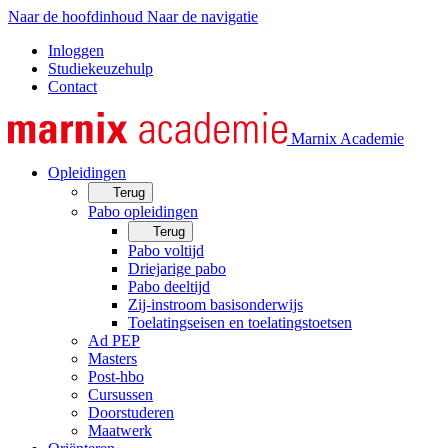
Naar de hoofdinhoud
Naar de navigatie
Inloggen
Studiekeuzehulp
Contact
Marnix Academie
Opleidingen
Terug
Pabo opleidingen
Terug
Pabo voltijd
Driejarige pabo
Pabo deeltijd
Zij-instroom basisonderwijs
Toelatingseisen en toelatingstoetsen
Ad PEP
Masters
Post-hbo
Cursussen
Doorstuderen
Maatwerk