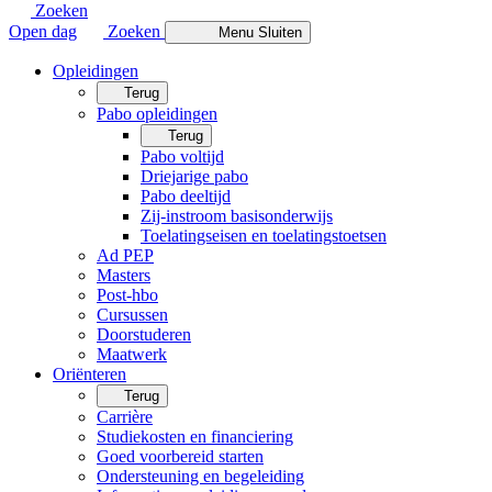
Zoeken
Open dag
Zoeken
Menu
Sluiten
Opleidingen
Terug
Pabo opleidingen
Terug
Pabo voltijd
Driejarige pabo
Pabo deeltijd
Zij-instroom basisonderwijs
Toelatingseisen en toelatingstoetsen
Ad PEP
Masters
Post-hbo
Cursussen
Doorstuderen
Maatwerk
Oriënteren
Terug
Carrière
Studiekosten en financiering
Goed voorbereid starten
Ondersteuning en begeleiding