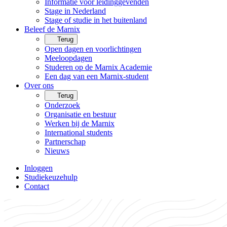
Informatie voor leidinggevenden
Stage in Nederland
Stage of studie in het buitenland
Beleef de Marnix
Terug
Open dagen en voorlichtingen
Meeloopdagen
Studeren op de Marnix Academie
Een dag van een Marnix-student
Over ons
Terug
Onderzoek
Organisatie en bestuur
Werken bij de Marnix
International students
Partnerschap
Nieuws
Inloggen
Studiekeuzehulp
Contact