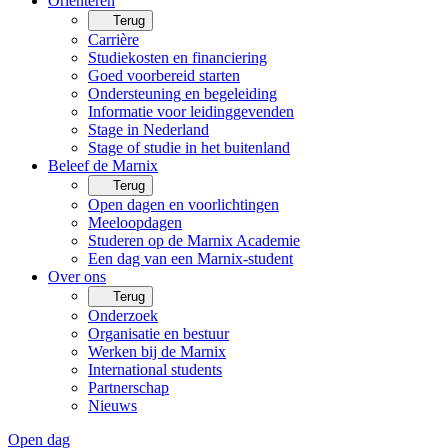
Oriënteren
Terug
Carrière
Studiekosten en financiering
Goed voorbereid starten
Ondersteuning en begeleiding
Informatie voor leidinggevenden
Stage in Nederland
Stage of studie in het buitenland
Beleef de Marnix
Terug
Open dagen en voorlichtingen
Meeloopdagen
Studeren op de Marnix Academie
Een dag van een Marnix-student
Over ons
Terug
Onderzoek
Organisatie en bestuur
Werken bij de Marnix
International students
Partnerschap
Nieuws
Open dag