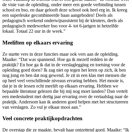
de visie van de opleiding, onder meer een goede verbinding tussen
school en bso, en daar gelooft deze school ook heel erg in. Ik kreeg
een superleuke gecombineerde baan aangeboden! Deels als
pedagogisch werkend onderwijsassistent bij de kleuters, deels als
pedagogisch medewerker bso voor 4- tot 6-jarigen in hetzelfde
lokaal. Totaal 22 uur in de week.”
Meeliften op elkaars ervaring
Ze startte vers in deze functies maar ook vers aan de opleiding.
Maaike: “Dat was spannend. Hoe ga ik mezelf redden in de
praktijk? En hoe ga ik dat in de verslaglegging en toetsing voor de
opleiding goed doen? Ik zag niet op tegen het leren op zich, ik ben
nog jong en ben dat nog gewend. Je zit in een klas met mensen die
op heel veel verschillende niveaus ervaring hebben. Het mooie is,
dat je in de lessen echt meelift op elkaars ervaring. Hebben we
bepaalde literatuur gelezen die bij mij nog moet landen? Dan vertelt
een medestudent met dertig jaar ervaring over de vertaalslag naar de
praktijk. Andersom kan ik anderen goed helpen met het structureren
van verslagen. Zo vul je elkaar mooi aan.”
Veel concrete praktijkopdrachten
De overstap die ze maakte, bevalt haar ontzettend goed. Maaike: “Ik