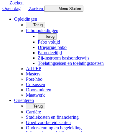
Zoeken
Open dag
Zoeken
Menu
Sluiten
Opleidingen
Terug
Pabo opleidingen
Terug
Pabo voltijd
Driejarige pabo
Pabo deeltijd
Zij-instroom basisonderwijs
Toelatingseisen en toelatingstoetsen
Ad PEP
Masters
Post-hbo
Cursussen
Doorstuderen
Maatwerk
Oriënteren
Terug
Carrière
Studiekosten en financiering
Goed voorbereid starten
Ondersteuning en begeleiding