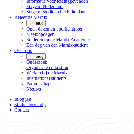
Informatie voor leidinggevenden
Stage in Nederland
Stage of studie in het buitenland
Beleef de Marnix
Terug
Open dagen en voorlichtingen
Meeloopdagen
Studeren op de Marnix Academie
Een dag van een Marnix-student
Over ons
Terug
Onderzoek
Organisatie en bestuur
Werken bij de Marnix
International students
Partnerschap
Nieuws
Inloggen
Studiekeuzehulp
Contact