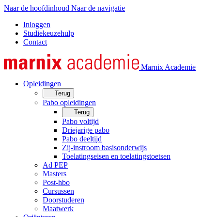
Naar de hoofdinhoud
Naar de navigatie
Inloggen
Studiekeuzehulp
Contact
Marnix Academie
Opleidingen
Terug
Pabo opleidingen
Terug
Pabo voltijd
Driejarige pabo
Pabo deeltijd
Zij-instroom basisonderwijs
Toelatingseisen en toelatingstoetsen
Ad PEP
Masters
Post-hbo
Cursussen
Doorstuderen
Maatwerk