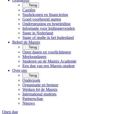
Oriënteren
Terug
Carrière
Studiekosten en financiering
Goed voorbereid starten
Ondersteuning en begeleiding
Informatie voor leidinggevenden
Stage in Nederland
Stage of studie in het buitenland
Beleef de Marnix
Terug
Open dagen en voorlichtingen
Meeloopdagen
Studeren op de Marnix Academie
Een dag van een Marnix-student
Over ons
Terug
Onderzoek
Organisatie en bestuur
Werken bij de Marnix
International students
Partnerschap
Nieuws
Open dag