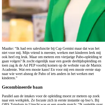
Maaike: “Ik had een salesfunctie bij Cap Gemini maar dat was het
niet voor mij. Mijn vriend is meester, werken met kinderen leek mij
ook heel erg leuk. Maar om meteen een vierjarige Pabo-opleiding te
gaan volgen? Ik zocht eigenlijk naar een goede deeltijdopleiding en
toen zag ik de Ad PEP voorbij komen op de website van de Marnix
Academie. Wat een mooie kans! En voor mij een mooie eerste stap
naar wie weet alsnog de Pabo of iets anders in het werken met
kinderen.”
Gecombineerde baan
Parallel aan de intakes voor de opleiding moest ze meteen op zoek
naar een werkplek. Ze focuste zich in eerste instantie op bso’s. Bij
OBS Tuindorp in Utrecht was er een goede match: “Ik vertelde over