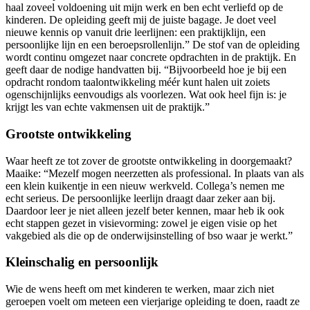
haal zoveel voldoening uit mijn werk en ben echt verliefd op de
kinderen. De opleiding geeft mij de juiste bagage. Je doet veel
nieuwe kennis op vanuit drie leerlijnen: een praktijklijn, een
persoonlijke lijn en een beroepsrollenlijn.” De stof van de opleiding
wordt continu omgezet naar concrete opdrachten in de praktijk. En
geeft daar de nodige handvatten bij. “Bijvoorbeeld hoe je bij een
opdracht rondom taalontwikkeling méér kunt halen uit zoiets
ogenschijnlijks eenvoudigs als voorlezen. Wat ook heel fijn is: je
krijgt les van echte vakmensen uit de praktijk.”
Grootste ontwikkeling
Waar heeft ze tot zover de grootste ontwikkeling in doorgemaakt?
Maaike: “Mezelf mogen neerzetten als professional. In plaats van als
een klein kuikentje in een nieuw werkveld. Collega’s nemen me
echt serieus. De persoonlijke leerlijn draagt daar zeker aan bij.
Daardoor leer je niet alleen jezelf beter kennen, maar heb ik ook
echt stappen gezet in visievorming: zowel je eigen visie op het
vakgebied als die op de onderwijsinstelling of bso waar je werkt.”
Kleinschalig en persoonlijk
Wie de wens heeft om met kinderen te werken, maar zich niet
geroepen voelt om meteen een vierjarige opleiding te doen, raadt ze