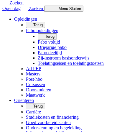
Zoeken
Open dag
Zoeken
Menu
Sluiten
Opleidingen
Terug
Pabo opleidingen
Terug
Pabo voltijd
Driejarige pabo
Pabo deeltijd
Zij-instroom basisonderwijs
Toelatingseisen en toelatingstoetsen
Ad PEP
Masters
Post-hbo
Cursussen
Doorstuderen
Maatwerk
Oriënteren
Terug
Carrière
Studiekosten en financiering
Goed voorbereid starten
Ondersteuning en begeleiding