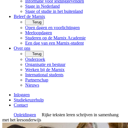
Informatie voor leidinggevenden
Stage in Nederland
Stage of studie in het buitenland
Beleef de Marnix
Terug
Open dagen en voorlichtingen
Meeloopdagen
Studeren op de Marnix Academie
Een dag van een Marnix-student
Over ons
Terug
Onderzoek
Organisatie en bestuur
Werken bij de Marnix
International students
Partnerschap
Nieuws
Inloggen
Studiekeuzehulp
Contact
Opleidingen
Rijke teksten leren schrijven in samenhang
met het leesonderwijs