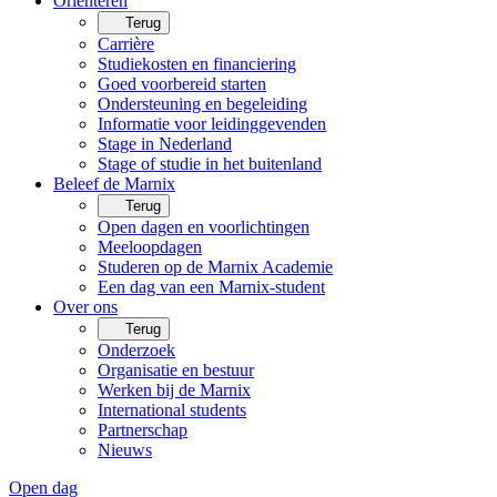
Oriënteren
Terug
Carrière
Studiekosten en financiering
Goed voorbereid starten
Ondersteuning en begeleiding
Informatie voor leidinggevenden
Stage in Nederland
Stage of studie in het buitenland
Beleef de Marnix
Terug
Open dagen en voorlichtingen
Meeloopdagen
Studeren op de Marnix Academie
Een dag van een Marnix-student
Over ons
Terug
Onderzoek
Organisatie en bestuur
Werken bij de Marnix
International students
Partnerschap
Nieuws
Open dag