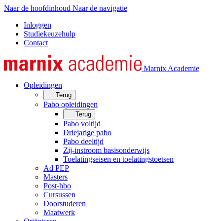
Naar de hoofdinhoud
Naar de navigatie
Inloggen
Studiekeuzehulp
Contact
Marnix Academie
Opleidingen
Terug
Pabo opleidingen
Terug
Pabo voltijd
Driejarige pabo
Pabo deeltijd
Zij-instroom basisonderwijs
Toelatingseisen en toelatingstoetsen
Ad PEP
Masters
Post-hbo
Cursussen
Doorstuderen
Maatwerk