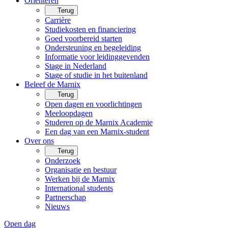
Oriënteren
Terug
Carrière
Studiekosten en financiering
Goed voorbereid starten
Ondersteuning en begeleiding
Informatie voor leidinggevenden
Stage in Nederland
Stage of studie in het buitenland
Beleef de Marnix
Terug
Open dagen en voorlichtingen
Meeloopdagen
Studeren op de Marnix Academie
Een dag van een Marnix-student
Over ons
Terug
Onderzoek
Organisatie en bestuur
Werken bij de Marnix
International students
Partnerschap
Nieuws
Open dag