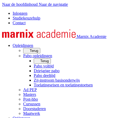
Naar de hoofdinhoud
Naar de navigatie
Inloggen
Studiekeuzehulp
Contact
Marnix Academie
Opleidingen
Terug
Pabo opleidingen
Terug
Pabo voltijd
Driejarige pabo
Pabo deeltijd
Zij-instroom basisonderwijs
Toelatingseisen en toelatingstoetsen
Ad PEP
Masters
Post-hbo
Cursussen
Doorstuderen
Maatwerk