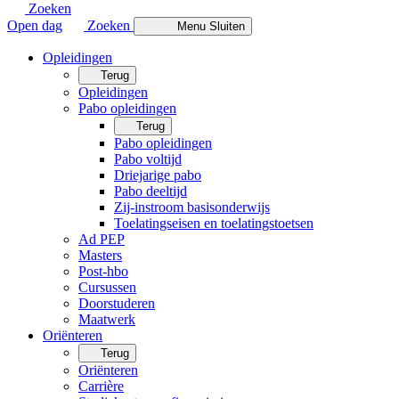
Zoeken
Open dag
Zoeken
Menu
Sluiten
Opleidingen
Terug
Opleidingen
Pabo opleidingen
Terug
Pabo opleidingen
Pabo voltijd
Driejarige pabo
Pabo deeltijd
Zij-instroom basisonderwijs
Toelatingseisen en toelatingstoetsen
Ad PEP
Masters
Post-hbo
Cursussen
Doorstuderen
Maatwerk
Oriënteren
Terug
Oriënteren
Carrière