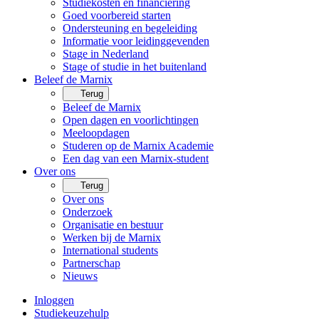
Studiekosten en financiering
Goed voorbereid starten
Ondersteuning en begeleiding
Informatie voor leidinggevenden
Stage in Nederland
Stage of studie in het buitenland
Beleef de Marnix
Terug
Beleef de Marnix
Open dagen en voorlichtingen
Meeloopdagen
Studeren op de Marnix Academie
Een dag van een Marnix-student
Over ons
Terug
Over ons
Onderzoek
Organisatie en bestuur
Werken bij de Marnix
International students
Partnerschap
Nieuws
Inloggen
Studiekeuzehulp