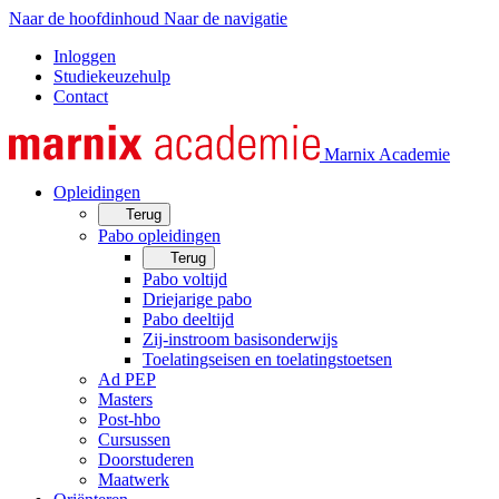
Naar de hoofdinhoud
Naar de navigatie
Inloggen
Studiekeuzehulp
Contact
Marnix Academie
Opleidingen
Terug
Pabo opleidingen
Terug
Pabo voltijd
Driejarige pabo
Pabo deeltijd
Zij-instroom basisonderwijs
Toelatingseisen en toelatingstoetsen
Ad PEP
Masters
Post-hbo
Cursussen
Doorstuderen
Maatwerk