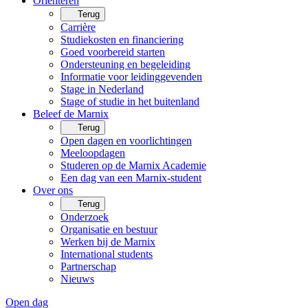
Oriënteren
Terug
Carrière
Studiekosten en financiering
Goed voorbereid starten
Ondersteuning en begeleiding
Informatie voor leidinggevenden
Stage in Nederland
Stage of studie in het buitenland
Beleef de Marnix
Terug
Open dagen en voorlichtingen
Meeloopdagen
Studeren op de Marnix Academie
Een dag van een Marnix-student
Over ons
Terug
Onderzoek
Organisatie en bestuur
Werken bij de Marnix
International students
Partnerschap
Nieuws
Open dag