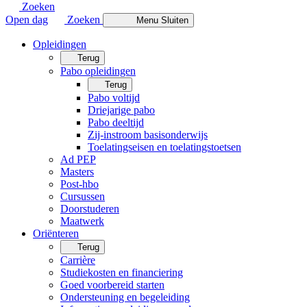
Zoeken
Open dag
Zoeken
Menu
Sluiten
Opleidingen
Terug
Pabo opleidingen
Terug
Pabo voltijd
Driejarige pabo
Pabo deeltijd
Zij-instroom basisonderwijs
Toelatingseisen en toelatingstoetsen
Ad PEP
Masters
Post-hbo
Cursussen
Doorstuderen
Maatwerk
Oriënteren
Terug
Carrière
Studiekosten en financiering
Goed voorbereid starten
Ondersteuning en begeleiding