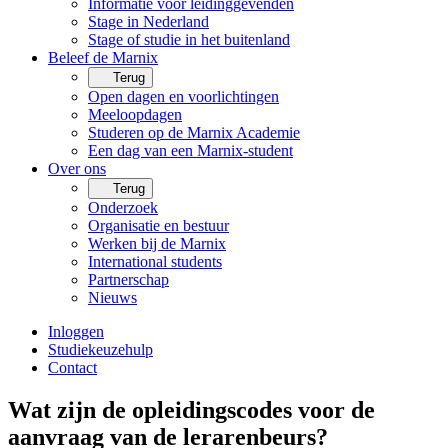
Informatie voor leidinggevenden
Stage in Nederland
Stage of studie in het buitenland
Beleef de Marnix
Terug
Open dagen en voorlichtingen
Meeloopdagen
Studeren op de Marnix Academie
Een dag van een Marnix-student
Over ons
Terug
Onderzoek
Organisatie en bestuur
Werken bij de Marnix
International students
Partnerschap
Nieuws
Inloggen
Studiekeuzehulp
Contact
Wat zijn de opleidingscodes voor de
aanvraag van de lerarenbeurs?