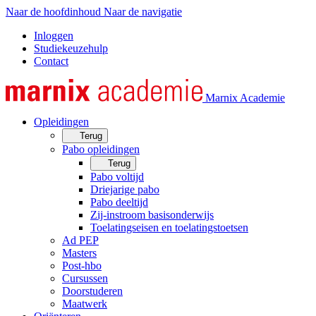
Naar de hoofdinhoud
Naar de navigatie
Inloggen
Studiekeuzehulp
Contact
Marnix Academie
Opleidingen
Terug
Pabo opleidingen
Terug
Pabo voltijd
Driejarige pabo
Pabo deeltijd
Zij-instroom basisonderwijs
Toelatingseisen en toelatingstoetsen
Ad PEP
Masters
Post-hbo
Cursussen
Doorstuderen
Maatwerk