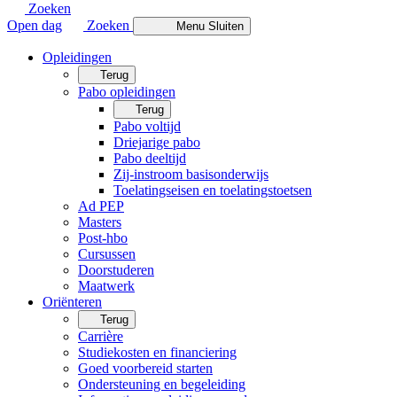
Zoeken
Open dag
Zoeken
Menu
Sluiten
Opleidingen
Terug
Pabo opleidingen
Terug
Pabo voltijd
Driejarige pabo
Pabo deeltijd
Zij-instroom basisonderwijs
Toelatingseisen en toelatingstoetsen
Ad PEP
Masters
Post-hbo
Cursussen
Doorstuderen
Maatwerk
Oriënteren
Terug
Carrière
Studiekosten en financiering
Goed voorbereid starten
Ondersteuning en begeleiding