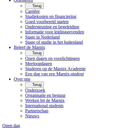
Oriënteren
Terug
Carrière
Studiekosten en financiering
Goed voorbereid starten
Ondersteuning en begeleiding
Informatie voor leidinggevenden
Stage in Nederland
Stage of studie in het buitenland
Beleef de Marnix
Terug
Open dagen en voorlichtingen
Meeloopdagen
Studeren op de Marnix Academie
Een dag van een Marnix-student
Over ons
Terug
Onderzoek
Organisatie en bestuur
Werken bij de Marnix
International students
Partnerschap
Nieuws
Open dag