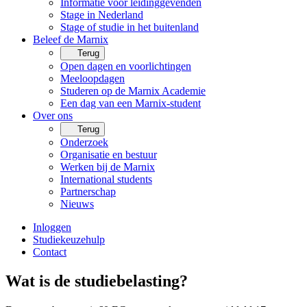
Informatie voor leidinggevenden
Stage in Nederland
Stage of studie in het buitenland
Beleef de Marnix
Terug
Open dagen en voorlichtingen
Meeloopdagen
Studeren op de Marnix Academie
Een dag van een Marnix-student
Over ons
Terug
Onderzoek
Organisatie en bestuur
Werken bij de Marnix
International students
Partnerschap
Nieuws
Inloggen
Studiekeuzehulp
Contact
Wat is de studiebelasting?