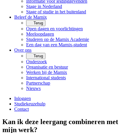
Informatie voor leidinggevenden
Stage in Nederland
Stage of studie in het buitenland
Beleef de Marnix
Terug
Open dagen en voorlichtingen
Meeloopdagen
Studeren op de Marnix Academie
Een dag van een Marnix-student
Over ons
Terug
Onderzoek
Organisatie en bestuur
Werken bij de Marnix
International students
Partnerschap
Nieuws
Inloggen
Studiekeuzehulp
Contact
Kan ik deze leergang combineren met
mijn werk?