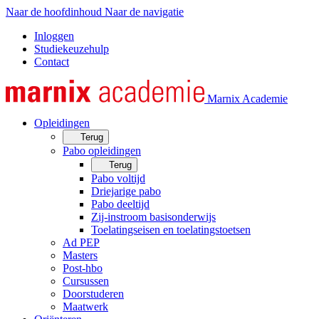
Naar de hoofdinhoud
Naar de navigatie
Inloggen
Studiekeuzehulp
Contact
Marnix Academie
Opleidingen
Terug
Pabo opleidingen
Terug
Pabo voltijd
Driejarige pabo
Pabo deeltijd
Zij-instroom basisonderwijs
Toelatingseisen en toelatingstoetsen
Ad PEP
Masters
Post-hbo
Cursussen
Doorstuderen
Maatwerk