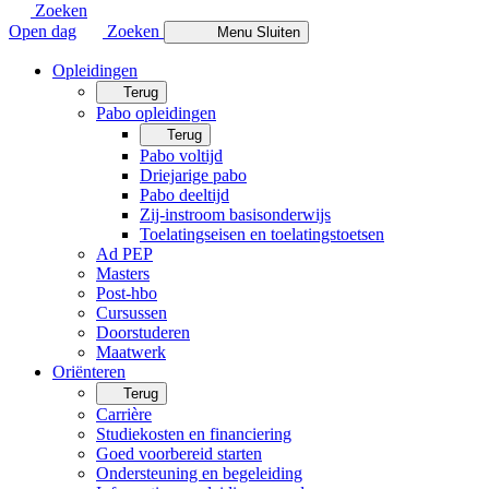
Zoeken
Open dag
Zoeken
Menu
Sluiten
Opleidingen
Terug
Pabo opleidingen
Terug
Pabo voltijd
Driejarige pabo
Pabo deeltijd
Zij-instroom basisonderwijs
Toelatingseisen en toelatingstoetsen
Ad PEP
Masters
Post-hbo
Cursussen
Doorstuderen
Maatwerk
Oriënteren
Terug
Carrière
Studiekosten en financiering
Goed voorbereid starten
Ondersteuning en begeleiding