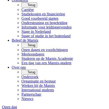
Oriënteren
Terug
Carrière
Studiekosten en financiering
Goed voorbereid starten
Ondersteuning en begeleiding
Informatie voor leidinggevenden
Stage in Nederland
Stage of studie in het buitenland
Beleef de Marnix
Terug
Open dagen en voorlichtingen
Meeloopdagen
Studeren op de Marnix Academie
Een dag van een Marnix-student
Over ons
Terug
Onderzoek
Organisatie en bestuur
Werken bij de Marnix
International students
Partnerschap
Nieuws
Open dag