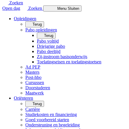
Zoeken
Open dag
Zoeken
Menu
Sluiten
Opleidingen
Terug
Pabo opleidingen
Terug
Pabo voltijd
Driejarige pabo
Pabo deeltijd
Zij-instroom basisonderwijs
Toelatingseisen en toelatingstoetsen
Ad PEP
Masters
Post-hbo
Cursussen
Doorstuderen
Maatwerk
Oriënteren
Terug
Carrière
Studiekosten en financiering
Goed voorbereid starten
Ondersteuning en begeleiding