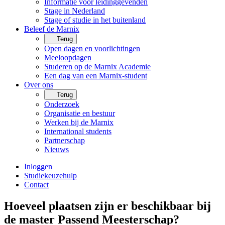
Informatie voor leidinggevenden
Stage in Nederland
Stage of studie in het buitenland
Beleef de Marnix
Terug
Open dagen en voorlichtingen
Meeloopdagen
Studeren op de Marnix Academie
Een dag van een Marnix-student
Over ons
Terug
Onderzoek
Organisatie en bestuur
Werken bij de Marnix
International students
Partnerschap
Nieuws
Inloggen
Studiekeuzehulp
Contact
Hoeveel plaatsen zijn er beschikbaar bij
de master Passend Meesterschap?