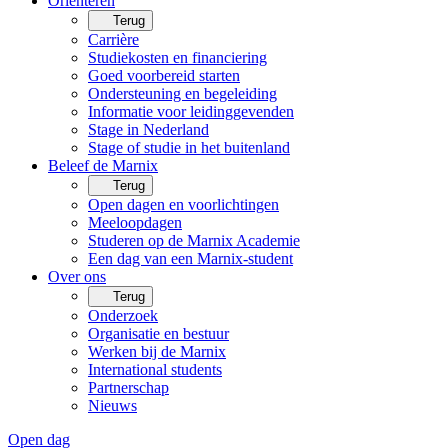
Oriënteren
Terug
Carrière
Studiekosten en financiering
Goed voorbereid starten
Ondersteuning en begeleiding
Informatie voor leidinggevenden
Stage in Nederland
Stage of studie in het buitenland
Beleef de Marnix
Terug
Open dagen en voorlichtingen
Meeloopdagen
Studeren op de Marnix Academie
Een dag van een Marnix-student
Over ons
Terug
Onderzoek
Organisatie en bestuur
Werken bij de Marnix
International students
Partnerschap
Nieuws
Open dag