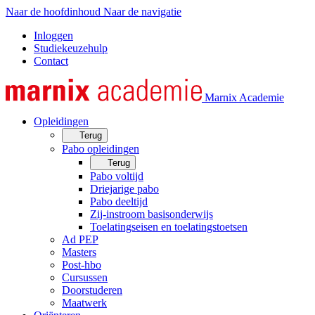
Naar de hoofdinhoud
Naar de navigatie
Inloggen
Studiekeuzehulp
Contact
Marnix Academie
Opleidingen
Terug
Pabo opleidingen
Terug
Pabo voltijd
Driejarige pabo
Pabo deeltijd
Zij-instroom basisonderwijs
Toelatingseisen en toelatingstoetsen
Ad PEP
Masters
Post-hbo
Cursussen
Doorstuderen
Maatwerk