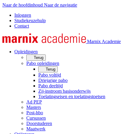
Naar de hoofdinhoud
Naar de navigatie
Inloggen
Studiekeuzehulp
Contact
Marnix Academie
Opleidingen
Terug
Pabo opleidingen
Terug
Pabo voltijd
Driejarige pabo
Pabo deeltijd
Zij-instroom basisonderwijs
Toelatingseisen en toelatingstoetsen
Ad PEP
Masters
Post-hbo
Cursussen
Doorstuderen
Maatwerk