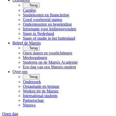
Oriënteren
Terug
Carrière
Studiekosten en financiering
Goed voorbereid starten
Ondersteuning en begeleiding
Informatie voor leidinggevenden
Stage in Nederland
Stage of studie in het buitenland
Beleef de Marnix
Terug
Open dagen en voorlichtingen
Meeloopdagen
Studeren op de Marnix Academie
Een dag van een Marnix-student
Over ons
Terug
Onderzoek
Organisatie en bestuur
Werken bij de Marnix
International students
Partnerschap
Nieuws
Open dag