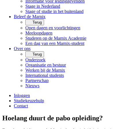
Informatie voor leidinggevenden
Stage in Nederland
Stage of studie in het buitenland
Beleef de Marnix
Terug
Open dagen en voorlichtingen
Meeloopdagen
Studeren op de Marnix Academie
Een dag van een Marnix-student
Over ons
Terug
Onderzoek
Organisatie en bestuur
Werken bij de Marnix
International students
Partnerschap
Nieuws
Inloggen
Studiekeuzehulp
Contact
Hoelang duurt de pabo opleiding?