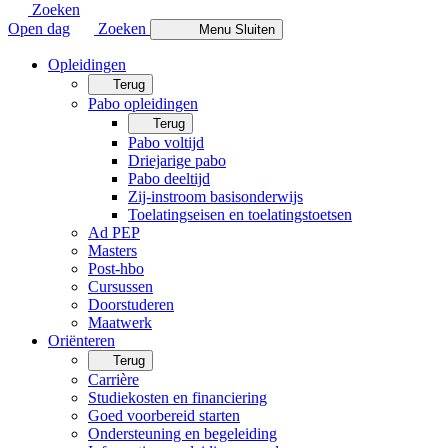
Zoeken
Open dag
Zoeken
Menu
Sluiten
Opleidingen
Terug
Pabo opleidingen
Terug
Pabo voltijd
Driejarige pabo
Pabo deeltijd
Zij-instroom basisonderwijs
Toelatingseisen en toelatingstoetsen
Ad PEP
Masters
Post-hbo
Cursussen
Doorstuderen
Maatwerk
Oriënteren
Terug
Carrière
Studiekosten en financiering
Goed voorbereid starten
Ondersteuning en begeleiding