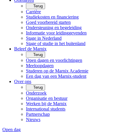
Oriënteren
Terug
Carrière
Studiekosten en financiering
Goed voorbereid starten
Ondersteuning en begeleiding
Informatie voor leidinggevenden
Stage in Nederland
Stage of studie in het buitenland
Beleef de Marnix
Terug
Open dagen en voorlichtingen
Meeloopdagen
Studeren op de Marnix Academie
Een dag van een Marnix-student
Over ons
Terug
Onderzoek
Organisatie en bestuur
Werken bij de Marnix
International students
Partnerschap
Nieuws
Open dag