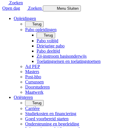
Zoeken
Open dag
Zoeken
Menu
Sluiten
Opleidingen
Terug
Pabo opleidingen
Terug
Pabo voltijd
Driejarige pabo
Pabo deeltijd
Zij-instroom basisonderwijs
Toelatingseisen en toelatingstoetsen
Ad PEP
Masters
Post-hbo
Cursussen
Doorstuderen
Maatwerk
Oriënteren
Terug
Carrière
Studiekosten en financiering
Goed voorbereid starten
Ondersteuning en begeleiding