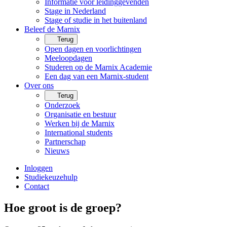
Informatie voor leidinggevenden
Stage in Nederland
Stage of studie in het buitenland
Beleef de Marnix
Terug
Open dagen en voorlichtingen
Meeloopdagen
Studeren op de Marnix Academie
Een dag van een Marnix-student
Over ons
Terug
Onderzoek
Organisatie en bestuur
Werken bij de Marnix
International students
Partnerschap
Nieuws
Inloggen
Studiekeuzehulp
Contact
Hoe groot is de groep?