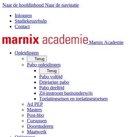
Naar de hoofdinhoud
Naar de navigatie
Inloggen
Studiekeuzehulp
Contact
Marnix Academie
Opleidingen
Terug
Pabo opleidingen
Terug
Pabo voltijd
Driejarige pabo
Pabo deeltijd
Zij-instroom basisonderwijs
Toelatingseisen en toelatingstoetsen
Ad PEP
Masters
Post-hbo
Cursussen
Doorstuderen
Maatwerk